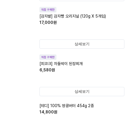
직접 구매한
[감자밭] 감자빵 오리지널 (120g X 5개입)
17,000
원
상세보기
직접 구매한
[피코크] 차돌박이 된장찌개
6,580
원
상세보기
[테디] 100% 땅콩버터 454g 2종
14,800
원