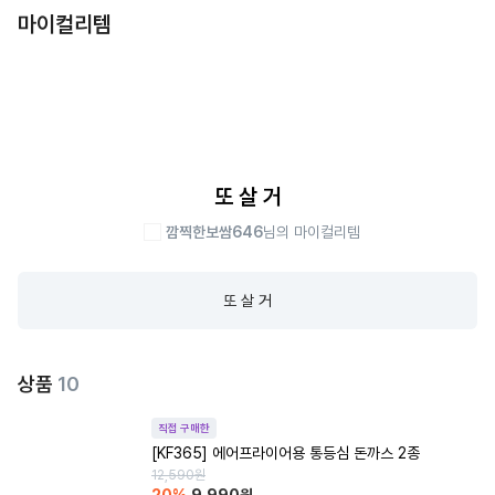
마이컬리템
또 살 거
깜찍한보쌈646
님의 마이컬리템
또 살 거
상품
10
직접 구매한
[KF365] 에어프라이어용 통등심 돈까스 2종
12,590
원