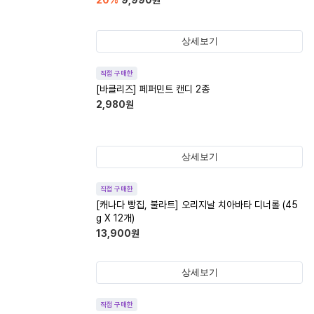
20
%
9,990
원
상세보기
직접 구매한
[바클리즈] 페퍼민트 캔디 2종
2,980
원
상세보기
직접 구매한
[캐나다 빵집, 불라트] 오리지날 치아바타 디너롤 (45
g X 12개)
13,900
원
상세보기
직접 구매한