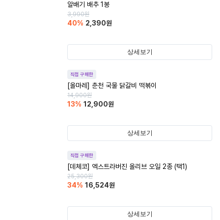
알배기 배추 1봉
3,990
원
40
%
2,390
원
상세보기
직접 구매한
[올마레] 춘천 국물 닭갈비 떡볶이
14,900
원
13
%
12,900
원
상세보기
직접 구매한
[데체코] 엑스트라버진 올리브 오일 2종 (택1)
25,300
원
34
%
16,524
원
상세보기