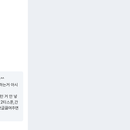
^

하는거 아시
런 거 안 넣
 2티스푼,간
보글끓여주면 