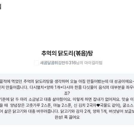
템
추억의 닭도리(볶음)탕
새콤달콤튀김만두316
님의 마이컬리템
릴적에 먹었던 추억의 닭도리탕을 생각하며 오늘 아침 만들어봤는데 대 성공이에요~^
먼저 만들어줍니다. 다시멸치+양파 1개+다시마 한줌 다싯물이 음식의 대부분을 좌우
죠?

기준에 닭 두 마리 소금넣고 대충 삶아줬어요. 이렇게 하면 잡내가 없어져요. 맛술 이
삶을 때  양념장은 고춧가루 2스푼, 마늘 2스푼, 신 김치 2국자♥국물도 같이), 굴소스
섞어 삶은 닭고기와 대충 버무려줍니다. 닭고기와 감자 2개, 양파 1개, 버섯넣어 보글
완성! 푹 끓여요