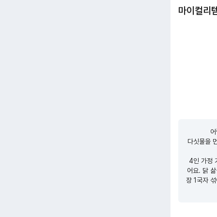
마이컬리
어
다싯물을 
4인 가정 
어요. 닭 
장 1국자 