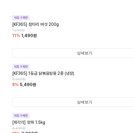
직접 구매한
[KF365] 참타리 버섯 200g
1,690
원
11
%
1,490
원
상세보기
직접 구매한
[KF365] 1등급 닭볶음탕용 2종 (냉장)
5,990
원
8
%
5,490
원
상세보기
직접 구매한
[제각각] 양파 1.5kg
4,490
원