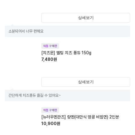
상세보기
소분되어서 너무 편해요
직접 구매한
[치즈문] 멜팅 치즈 퐁듀 150g
7,480
원
상세보기
간단하게 치즈퐁듀 즐길 수 있어요~
직접 구매한
[뉴러우멘관즈] 량멘(대만식 땅콩 비빔면) 2인분
10,900
원