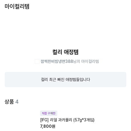
마이컬리템
컬리 애정템
깜찍한비빔냉면388
님의 마이컬리템
컬리 최근 빠진 애정템들입니다
상품
4
직접 구매한
[IFG] 리얼 과카몰리 (57g*3개입)
7,800
원