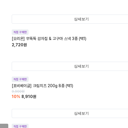
상세보기
직접 구매한
[오리온] 무뚝뚝 감자칩 & 고구마 스낵 3종 (택1)
2,720
원
상세보기
직접 구매한
[포비베이글] 크림치즈 200g 8종 (택1)
9,900
원
10
%
8,910
원
상세보기
직접 구매한