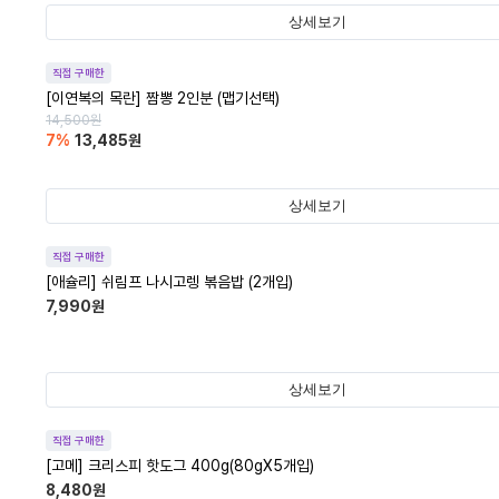
상세보기
직접 구매한
[이연복의 목란] 짬뽕 2인분 (맵기선택)
14,500
원
7
%
13,485
원
상세보기
직접 구매한
[애슐리] 쉬림프 나시고렝 볶음밥 (2개입)
7,990
원
상세보기
직접 구매한
[고메] 크리스피 핫도그 400g(80gX5개입)
8,480
원