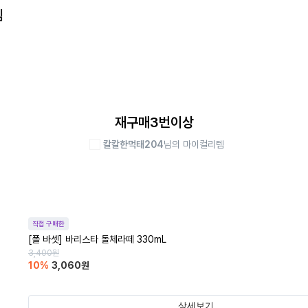
템
재구매3번이상
칼칼한먹태204
님의 마이컬리템
직접 구매한
[폴 바셋] 바리스타 돌체라떼 330mL
3,400
원
10
%
3,060
원
상세보기