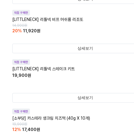
직접 구매한
[LITTLENECK] 리틀넥 비프 머쉬룸 리조또
14,900
원
20
%
11,920
원
상세보기
직접 구매한
[LITTLENECK] 리틀넥 스테이크 키트
19,900
원
상세보기
직접 구매한
[소부당] 카스테라 생크림 치즈떡 (40g X 10개)
19,900
원
12
%
17,400
원