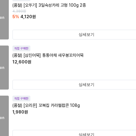
(품절)
[오뚜기] 3일숙성카레 고형 100g 2종
4,380
원
5
%
4,120
원
on
상세보기
직접 구매한
(품절)
[삼진어묵] 통통야채 새우봉꼬치어묵
12,600
원
on
상세보기
직접 구매한
(품절)
[오리온] 꼬북칩 카라멜팝콘 108g
1,980
원
on
상세보기