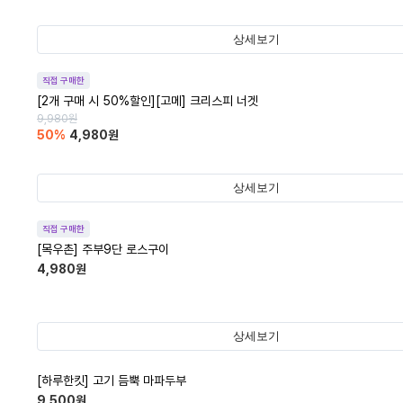
상세보기
직접 구매한
[2개 구매 시 50%할인][고메] 크리스피 너겟
9,980
원
50
%
4,980
원
상세보기
직접 구매한
[목우촌] 주부9단 로스구이
4,980
원
상세보기
[하루한킷] 고기 듬뿍 마파두부
9,500
원