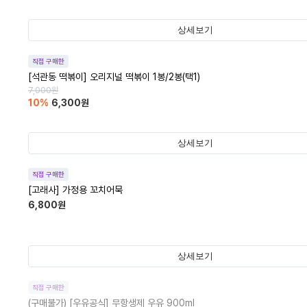
상세보기
직접 구매한
[석관동 떡볶이] 오리지널 떡볶이 1봉/2봉(택1)
7,000
원
10
%
6,300
원
상세보기
직접 구매한
[고래사] 가정용 꼬치어묵
6,800
원
상세보기
직접 구매한
(구매불가)
[우유공식] 무항생제 우유 900ml