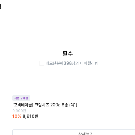
템
필수
네모난분짜398
님의 마이컬리템
직접 구매한
[포비베이글] 크림치즈 200g 8종 (택1)
9,900
원
10
%
8,910
원
상세보기