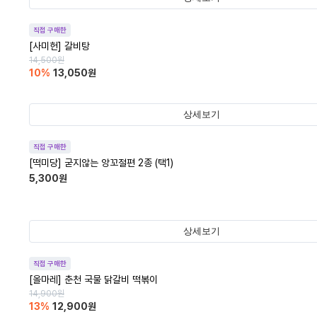
직접 구매한
[사미헌] 갈비탕
14,500
원
10
%
13,050
원
상세보기
직접 구매한
[떡미당] 굳지않는 앙꼬절편 2종 (택1)
5,300
원
상세보기
직접 구매한
[올마레] 춘천 국물 닭갈비 떡볶이
14,900
원
13
%
12,900
원