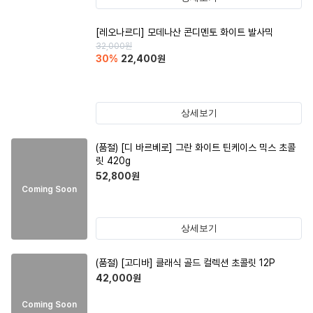
[레오나르디] 모데나산 콘디멘토 화이트 발사믹
32,000
원
30
%
22,400
원
상세보기
(품절)
[디 바르베로] 그란 화이트 틴케이스 믹스 초콜
릿 420g
52,800
원
Coming Soon
상세보기
(품절)
[고디바] 클래식 골드 컬렉션 초콜릿 12P
42,000
원
Coming Soon