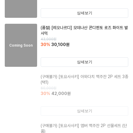
상세보기
(품절)
[레오나르디] 모데나산 콘디멘토 로즈 화이트 발
사믹
43,000
원
30
%
30,100
원
Coming Soon
상세보기
(구매불가)
[토요사사키] 아와다치 맥주잔 2P 세트 3종
(택1)
60,000
원
30
%
42,000
원
상세보기
(구매불가)
[토요사사키] 엠버 맥주잔 2P 선물세트 (단
품)