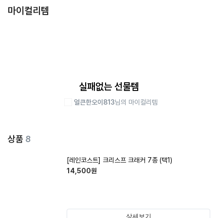
마이컬리템
실패없는 선물템
얼큰한오이813
님의 마이컬리템
상품
8
[레인코스트] 크리스프 크래커 7종 (택1)
14,500
원
상세보기