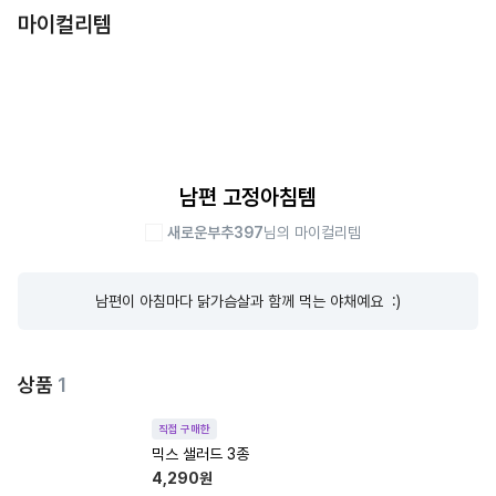
마이컬리템
남편 고정아침템
새로운부추397
님의 마이컬리템
남편이 아침마다 닭가슴살과 함께 먹는 야채예요  :)
상품
1
직접 구매한
믹스 샐러드 3종
4,290
원