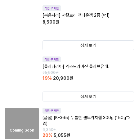
직접 구매한
[복음자리] 저칼로리 잼다운잼 2종 (택1)
8,500
원
상세보기
직접 구매한
[올리타리아] 엑스트라버진 올리브유 1L
25,900
원
19
%
20,900
원
상세보기
직접 구매한
(품절)
[KF365] 두툼한 샌드위치햄 300g (150g*2
입)
6,350
원
Coming Soon
20
%
5,055
원