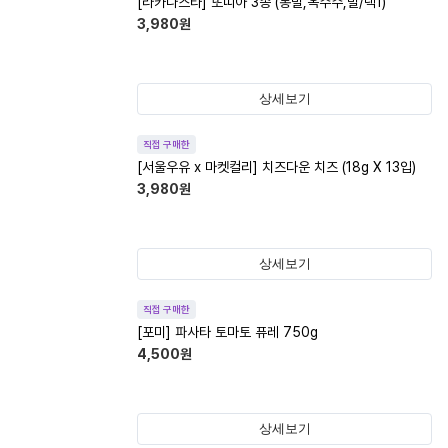
[라카나스타] 또띠아 3종 (통밀,옥수수,밀/택1)
3,980
원
상세보기
직접 구매한
[서울우유 x 마켓컬리] 치즈다운 치즈 (18g X 13입)
3,980
원
상세보기
직접 구매한
[포미] 파사타 토마토 퓨레 750g
4,500
원
상세보기