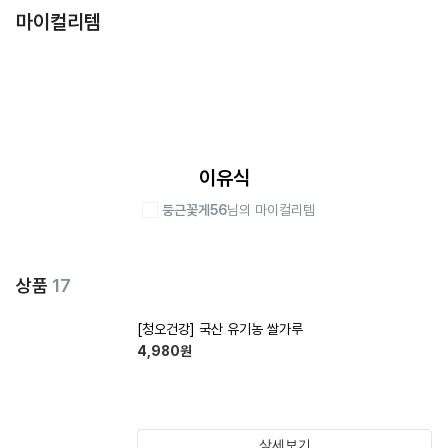
마이컬리템
이유식
둥근꽃게56
님의 마이컬리템
상품
17
[청오건강] 국산 유기농 쌀가루
4,980
원
상세보기