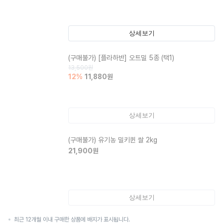
상세보기
(구매불가)
[플라하반] 오트밀 5종 (택1)
13,500
원
12
%
11,880
원
상세보기
(구매불가)
유기농 밀키퀸 쌀 2kg
21,900
원
상세보기
최근 12개월 이내 구매한 상품에 배지가 표시됩니다.