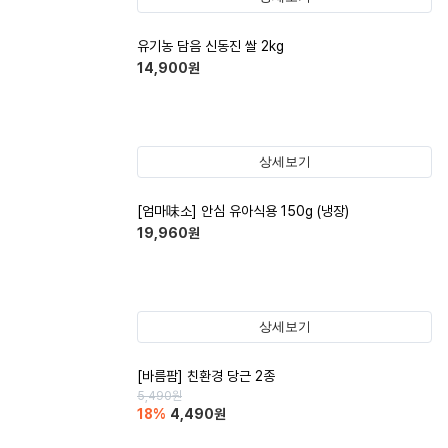
유기농 담음 신동진 쌀 2kg
14,900
원
상세보기
[엄마味소] 안심 유아식용 150g (냉장)
19,960
원
상세보기
[바름팜] 친환경 당근 2종
5,490
원
18
%
4,490
원