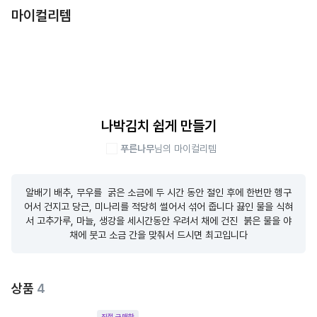
마이컬리템
나박김치 쉽게 만들기
푸른나무
님의 마이컬리템
알배기 배추, 무우를  굵은 소금에 두 시간 동안 절인 후에 한번만 헹구
어서 건지고 당근, 미나리를 적당히 썰어서 섞어 줍니다 끓인 물을 식혀
서 고추가루, 마늘, 생강을 세시간동안 우려서 채에 건진  붉은 물을 야
채에 붓고 소금 간을 맞춰서 드시면 최고입니다
상품
4
직접 구매한