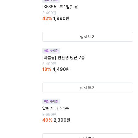
[KF365] 무 1입(1kg)
3,490
원
42
%
1,990
원
상세보기
직접 구매한
[바름팜] 친환경 당근 2종
5,490
원
18
%
4,490
원
상세보기
직접 구매한
알배기 배추 1봉
3,990
원
40
%
2,390
원