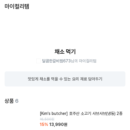
마이컬리템
채소 먹기
달콤한갈비찜673
님의 마이컬리템
맛있게 채소를 먹을 수 있는 요리 재료 담아두기
상품
6
[Kim's butcher] 호주산 소고기 샤브샤브(냉동) 2종
16,500
원
15
%
13,990
원