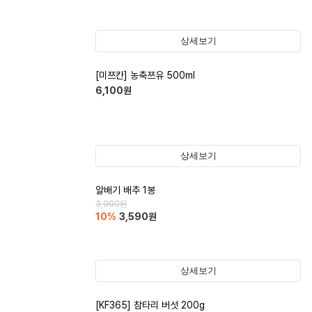
상세보기
[미쯔칸] 농축쯔유 500ml
6,100
원
상세보기
알배기 배추 1봉
3,990
원
10
%
3,590
원
상세보기
[KF365] 참타리 버섯 200g