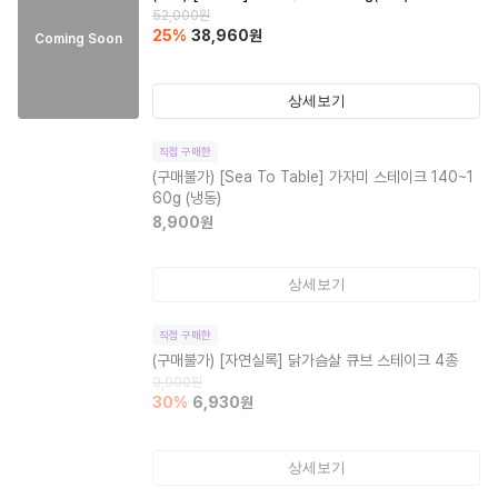
52,000
원
25
%
38,960
원
Coming Soon
상세보기
직접 구매한
(구매불가)
[Sea To Table] 가자미 스테이크 140~1
60g (냉동)
8,900
원
상세보기
직접 구매한
(구매불가)
[자연실록] 닭가슴살 큐브 스테이크 4종
9,900
원
30
%
6,930
원
상세보기