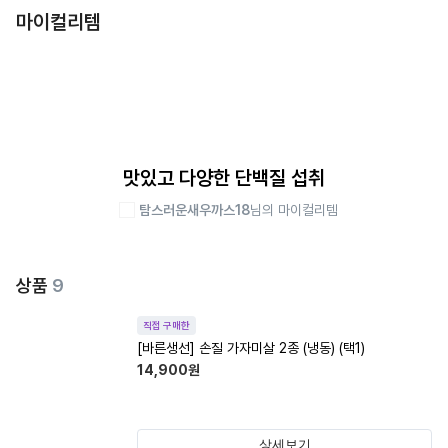
마이컬리템
맛있고 다양한 단백질 섭취
탐스러운새우까스18
님의 마이컬리템
상품
9
직접 구매한
[바른생선] 손질 가자미살 2종 (냉동) (택1)
14,900
원
상세보기