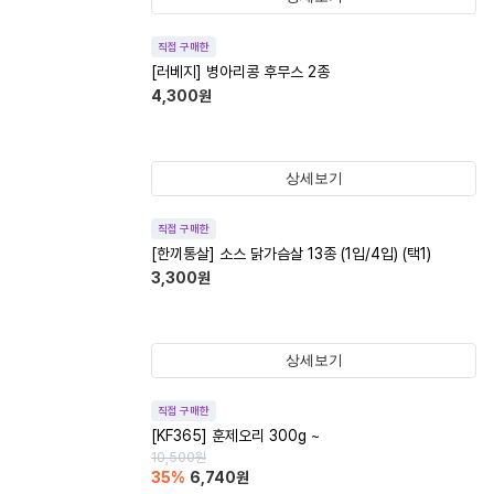
직접 구매한
[러베지] 병아리콩 후무스 2종
4,300
원
상세보기
직접 구매한
[한끼통살] 소스 닭가슴살 13종 (1입/4입) (택1)
3,300
원
상세보기
직접 구매한
[KF365] 훈제오리 300g ~
10,500
원
35
%
6,740
원