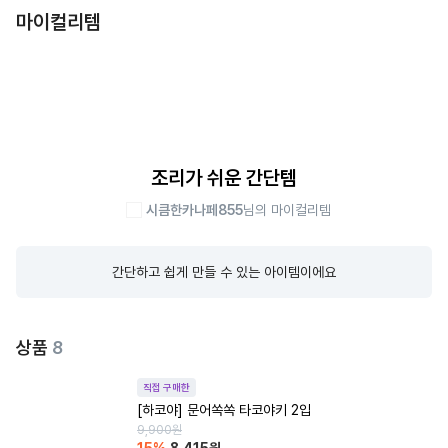
마이컬리템
조리가 쉬운 간단템
시큼한카나페855
님의 마이컬리템
간단하고 쉽게 만들 수 있는 아이템이에요
상품
8
직접 구매한
[하코야] 문어쏙쏙 타코야키 2입
9,900
원