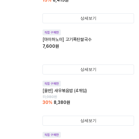
15
%
8,415
원
상세보기
직접 구매한
[마이하노이] 고기폭탄쌀국수
7,600
원
상세보기
직접 구매한
[올반] 새우볶음밥 (4개입)
11,980
원
30
%
8,380
원
상세보기
직접 구매한