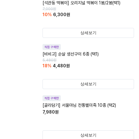
[석관동 떡볶이] 오리지널 떡볶이 1봉/2봉(택1)
7,000
원
10
%
6,300
원
상세보기
직접 구매한
[비비고] 순살 생선구이 6종 (택1)
5,480
원
18
%
4,480
원
상세보기
직접 구매한
[골라담기] 서울마님 전통별미죽 10종 (택2)
7,980
원
상세보기