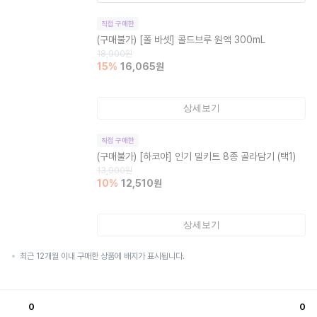
직접 구매한
(구매불가)
[폴 바셋] 콜드브루 원액 300mL
18,900
원
15
%
16,065
원
상세보기
직접 구매한
(구매불가)
[하코야] 인기 밀키트 8종 골라담기 (택1)
13,900
원
10
%
12,510
원
상세보기
최근 12개월 이내 구매한 상품에 배지가 표시됩니다.
0
0