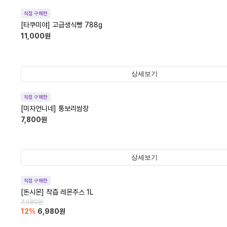
직접 구매한
[타쿠미야] 고급생식빵 788g
11,000
원
상세보기
직접 구매한
[미자언니네] 통보리쌈장
7,800
원
상세보기
직접 구매한
[돈시몬] 착즙 레몬주스 1L
7,980
원
12
%
6,980
원