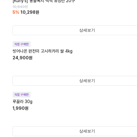
[Kurly's] 동물복지 백색 유정란 20구
10,840
원
5
%
10,298
원
상세보기
직접 구매한
씻어나온 완전미 고시히카리 쌀 4kg
24,900
원
상세보기
직접 구매한
루꼴라 30g
1,990
원
상세보기