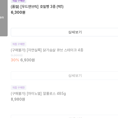
직접 구매한
(품절)
[우드앤브릭] 호밀빵 3종 (택1)
6,300
원
on
상세보기
직접 구매한
(구매불가)
[자연실록] 닭가슴살 큐브 스테이크 4종
9,900
원
30
%
6,930
원
상세보기
직접 구매한
(구매불가)
[마이노멀] 알룰로스 485g
8,980
원