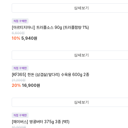
상세보기
직접 구매한
[아르티지아니] 트러플소스 90g (트러플함량 1%)
6,600
원
10
%
5,940
원
상세보기
직접 구매한
[KF365] 한돈 (삼겹살/앞다리) 수육용 600g 2종
21,200
원
20
%
16,900
원
상세보기
직접 구매한
[메이버스] 땅콩버터 375g 3종 (택1)
10,900
원