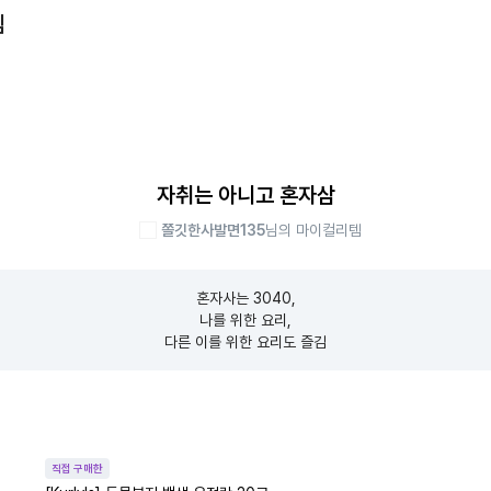
템
자취는 아니고 혼자삼
쫄깃한사발면135
님의 마이컬리템
혼자사는 3040,

나를 위한 요리,

다른 이를 위한 요리도 즐김
직접 구매한