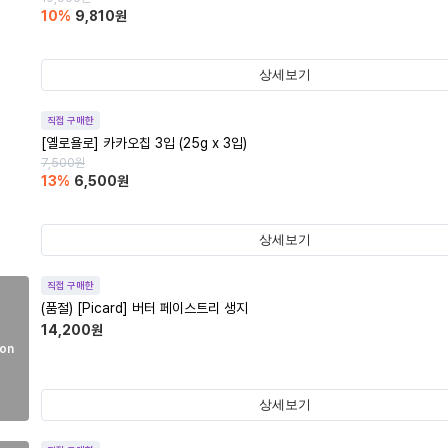
10
%
9,810
원
상세보기
직접 구매한
[옐로욜로] 카카오칩 3입 (25g x 3입)
7,500
원
13
%
6,500
원
상세보기
직접 구매한
(품절)
[Picard] 버터 페이스트리 생지
14,200
원
on
상세보기