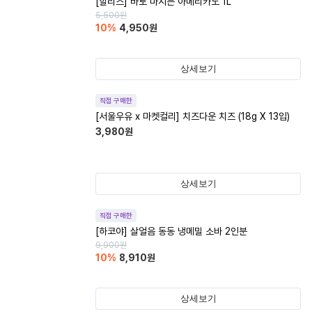
[할리스] 바로 마시는 아메리카노 1L
5,500
원
10
%
4,950
원
상세보기
직접 구매한
[서울우유 x 마켓컬리] 치즈다운 치즈 (18g X 13입)
3,980
원
상세보기
직접 구매한
[하코야] 살얼음 동동 냉메밀 소바 2인분
9,900
원
10
%
8,910
원
상세보기