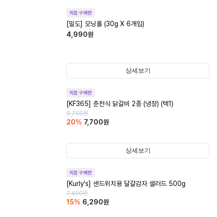
직접 구매한
[밀도] 모닝롤 (30g X 6개입)
4,990
원
상세보기
직접 구매한
[KF365] 춘천식 닭갈비 2종 (냉장) (택1)
9,700
원
20
%
7,700
원
상세보기
직접 구매한
[Kurly's] 샌드위치용 달걀감자 샐러드 500g
7,400
원
15
%
6,290
원