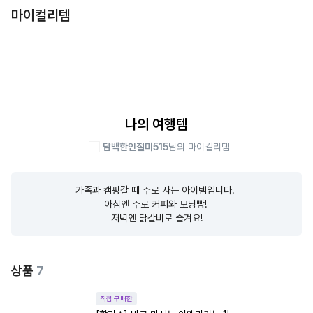
마이컬리템
나의 여행템
담백한인절미515
님의 마이컬리템
가족과 캠핑갈 때 주로 사는 아이템입니다. 

아침엔 주로 커피와 모닝빵! 

저녁엔 닭갈비로 즐겨요!
상품
7
직접 구매한