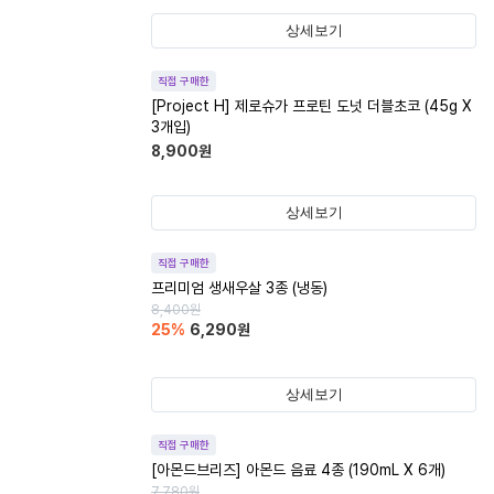
상세보기
직접 구매한
[Project H] 제로슈가 프로틴 도넛 더블초코 (45g X
3개입)
8,900
원
상세보기
직접 구매한
프리미엄 생새우살 3종 (냉동)
8,400
원
25
%
6,290
원
상세보기
직접 구매한
[아몬드브리즈] 아몬드 음료 4종 (190mL X 6개)
7,780
원