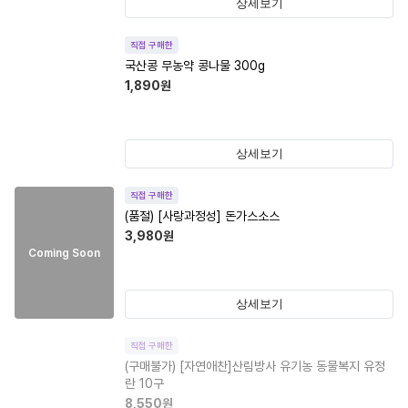
상세보기
직접 구매한
국산콩 무농약 콩나물 300g
1,890
원
상세보기
직접 구매한
(품절)
[사랑과정성] 돈가스소스
3,980
원
Coming Soon
상세보기
직접 구매한
(구매불가)
[자연애찬]산림방사 유기농 동물복지 유정
란 10구
8,550
원