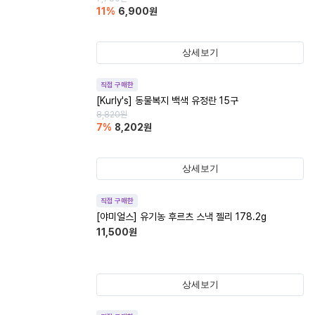
11
%
6,900
원
상세보기
직접 구매한
[Kurly's] 동물복지 백색 유정란 15구
8,820
원
7
%
8,202
원
상세보기
직접 구매한
[야미얼스] 유기농 후르츠 스낵 젤리 178.2g
11,500
원
상세보기