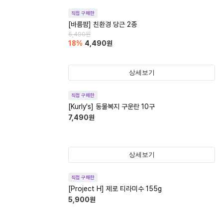
직접 구매한
[바름팜] 친환경 당근 2종
5,490
원
18
%
4,490
원
상세보기
직접 구매한
[Kurly's] 동물복지 구운란 10구
7,490
원
상세보기
직접 구매한
[Project H] 제로 티라미수 155g
5,900
원