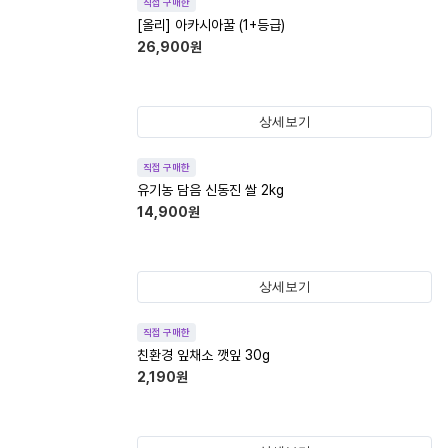
직접 구매한
[올리] 아카시아꿀 (1+등급)
26,900
원
상세보기
직접 구매한
유기농 담음 신동진 쌀 2kg
14,900
원
상세보기
직접 구매한
친환경 잎채소 깻잎 30g
2,190
원