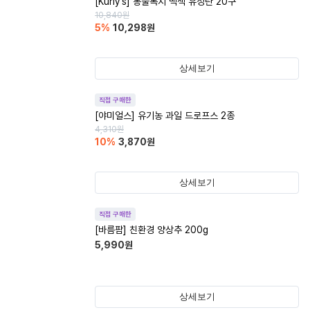
[Kurly's] 동물복지 백색 유정란 20구
10,840
원
5
%
10,298
원
상세보기
직접 구매한
[야미얼스] 유기농 과일 드로프스 2종
4,310
원
10
%
3,870
원
상세보기
직접 구매한
[바름팜] 친환경 양상추 200g
5,990
원
상세보기