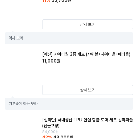
11
%
33,700
원
상세보기
역시 보라
[웨신] 샤워타월 3종 세트 (샤워볼+샤워타올+때타올)
11,000
원
상세보기
기분좋게 하는 보라
[실리만] 국내생산 TPU 안심 항균 도마 세트 컬리퍼플
(선물포장)
84,000
원
42
%
48,000
원