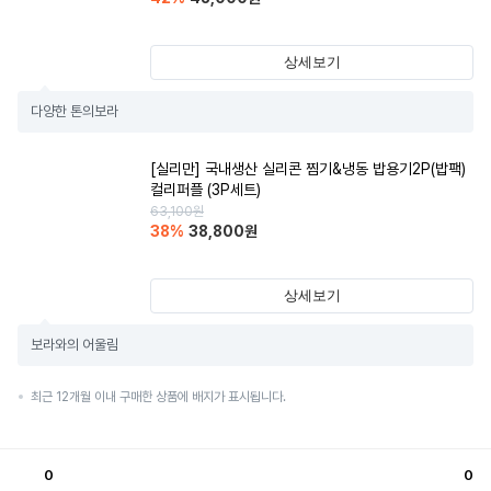
상세보기
다양한 톤의보라
[실리만] 국내생산 실리콘 찜기&냉동 밥용기2P(밥팩)
컬리퍼플 (3P세트)
63,100
원
38
%
38,800
원
상세보기
보라와의 어울림
최근 12개월 이내 구매한 상품에 배지가 표시됩니다.
0
0