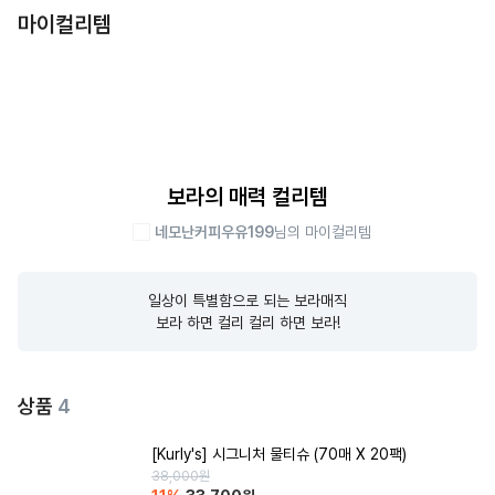
마이컬리템
보라의 매력 컬리템
네모난커피우유199
님의 마이컬리템
일상이 특별함으로 되는 보라매직

보라 하면 컬리 컬리 하면 보라!
상품
4
[Kurly's] 시그니처 물티슈 (70매 X 20팩)
38,000
원