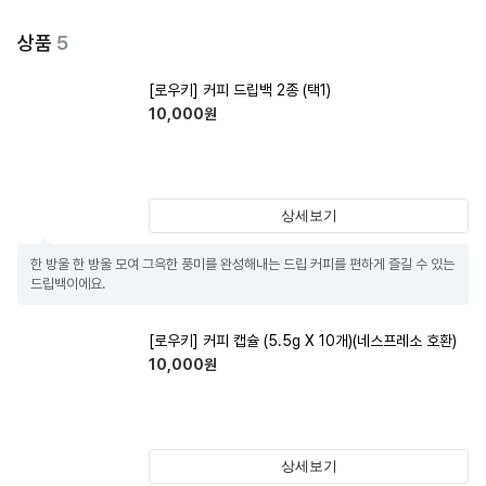
상품
5
[로우키] 커피 드립백 2종 (택1)
10,000
원
상세보기
한 방울 한 방울 모여 그윽한 풍미를 완성해내는 드립 커피를 편하게 즐길 수 있는 
드립백이에요.
[로우키] 커피 캡슐 (5.5g X 10개)(네스프레소 호환)
10,000
원
상세보기