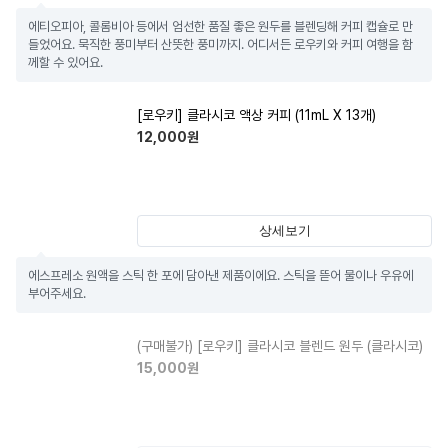
에티오피아, 콜롬비아 등에서 엄선한 품질 좋은 원두를 블렌딩해 커피 캡슐로 만
들었어요. 묵직한 풍미부터 산뜻한 풍미까지. 어디서든 로우키와 커피 여행을 함
께할 수 있어요.
[로우키] 클라시코 액상 커피 (11mL X 13개)
12,000
원
상세보기
에스프레소 원액을 스틱 한 포에 담아낸 제품이에요. 스틱을 뜯어 물이나 우유에 
부어주세요.
(구매불가)
[로우키] 클라시코 블렌드 원두 (클라시코)
15,000
원