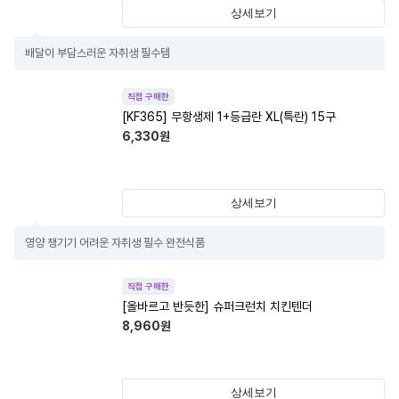
상세보기
배달이 부담스러운 자취생 필수템
직접 구매한
[KF365] 무항생제 1+등급란 XL(특란) 15구
6,330
원
상세보기
영양 챙기기 어려운 자취생 필수 완전식품
직접 구매한
[올바르고 반듯한] 슈퍼크런치 치킨텐더
8,960
원
상세보기