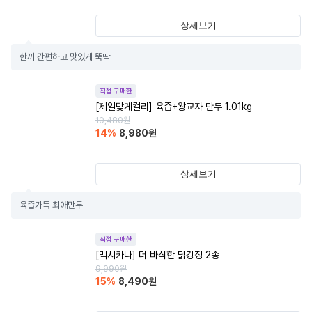
상세보기
한끼 간편하고 맛있게 뚝딱
직접 구매한
[제일맞게컬리] 육즙+왕교자 만두 1.01kg
10,480
원
14
%
8,980
원
상세보기
육즙가득 최애만두
직접 구매한
[멕시카나] 더 바삭한 닭강정 2종
9,990
원
15
%
8,490
원