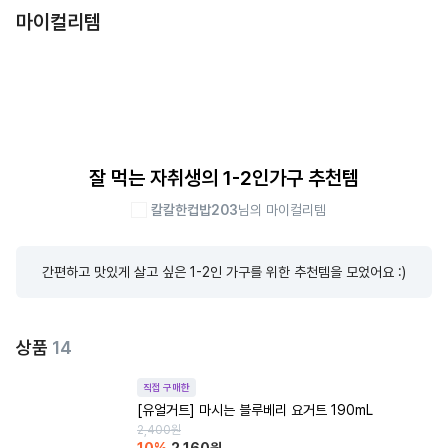
마이컬리템
잘 먹는 자취생의 1-2인가구 추천템
칼칼한컵밥203
님의 마이컬리템
간편하고 맛있게 살고 싶은 1-2인 가구를 위한 추천템을 모었어요 :)
상품
14
직접 구매한
[유얼거트] 마시는 블루베리 요거트 190mL
2,400
원