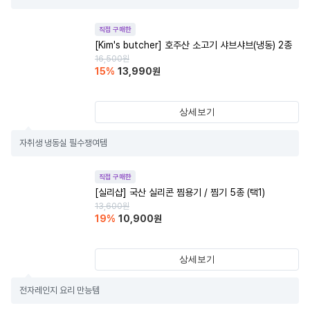
직접 구매한
[Kim's butcher] 호주산 소고기 샤브샤브(냉동) 2종
16,500
원
15
%
13,990
원
상세보기
자취생 냉동실 필수쟁여템
직접 구매한
[실리샵] 국산 실리콘 찜용기 / 찜기 5종 (택1)
13,600
원
19
%
10,900
원
상세보기
전자레인지 요리 만능템