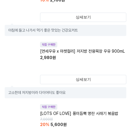
10
%
2,160
원
상세보기
아침에 들고 나가서 먹기 좋은 맛있는 건강요거트
직접 구매한
[연세우유 x 마켓컬리] 저지방 전용목장 우유 900mL
2,980
원
상세보기
고소한데 저지방이라 다이어터도 좋아요
직접 구매한
[LOTS OF LOVE] 풍미듬뿍 명란 시래기 볶음밥
7,000
원
20
%
5,600
원