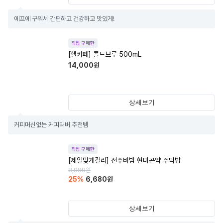
에프에 구워서 간편하고 건강하고 맛있게!
직접 구매한
[헬카페] 콜드브루 500mL
14,000
원
상세보기
커피머신없는 커피러버 추천템
직접 구매한
[제일맞게컬리] 전주비빔 현미곤약 주먹밥
8,980
원
25
%
6,680
원
상세보기