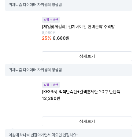
귀차니즘 다이어터 자취생의 양심템
직접 구매한
[제일맞게컬리] 김치베이컨 현미곤약 주먹밥
8,980
원
25
%
6,680
원
상세보기
귀차니즘 다이어터 자취생의 양심템
직접 구매한
[KF365] 백색반숙란+갈색훈제란 20구 반반팩
12,280
원
상세보기
아침에 하나씩 번갈아가면서 먹으면 안질려요~