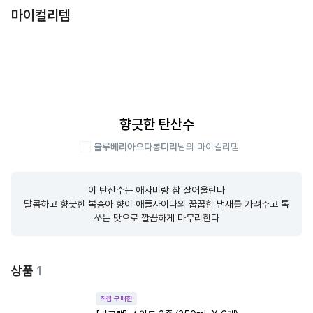
마이컬리템
향긋한 탄산수
블루베리아으다롱디리
님의 마이컬리템
이 탄산수는 애사비랑 참 잘어울린다

달콤하고 향긋한 복숭아 향이 애플사이다의 꿉꿉한 냄새를 가려주고 톡
쏘는 맛으로 깔끔하게 마무리한다
상품
1
직접 구매한