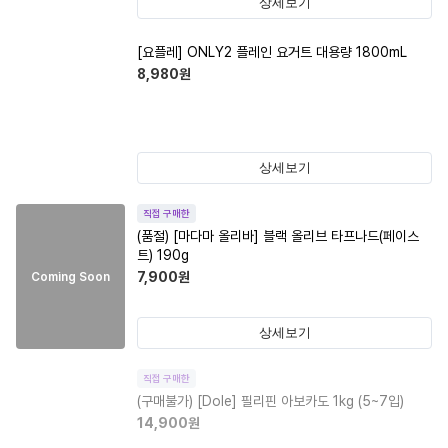
상세보기
[요플레] ONLY2 플레인 요거트 대용량 1800mL
8,980
원
상세보기
직접 구매한
(품절)
[마다마 올리바] 블랙 올리브 타프나드(페이스
트) 190g
7,900
원
Coming Soon
상세보기
직접 구매한
(구매불가)
[Dole] 필리핀 아보카도 1kg (5~7입)
14,900
원