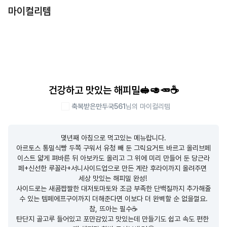
마이컬리템
건강하고 맛있는 해피밀🥪🥑🥕☕️
축복받은만두국561
님의 마이컬리템
몇년째 아침으로 먹고있는 메뉴랍니다.

아르토스 통밀식빵 두쪽 구워서 유청 빼 둔 그릭요거트 바르고 올리브페
이스트 얇게 펴바른 뒤 아보카도 올리고 그 위에 미리 만들어 둔 당근라
페+신선한 루꼴라+서니사이드업으로 만든 계란 후라이까지 올려주면 
세상 맛있는 해피밀 완성! 

사이드로는 새콤짭짤한 대저토마토와 조금 부족한 단백질까지 추가해줄 
수 있는 템페에프구이까지 더해준다면 이보다 더 완벽할 순 없을껄요.

참, 뜨아는 필수☕️

탄단지 골고루 들어있고 포만감있고 맛있는데 만들기도 쉽고 속도 편한 