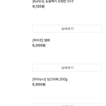
[Kurly's] 동물복지 유정란 10구
6,120
원
상세보기
[파아프] 템페
5,000
원
상세보기
[미아논나] 당근라페 200g
5,900
원