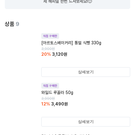
제 해피밀 한번 드셔보세요!🙂
상품
9
직접 구매한
[아르토스베이커리] 통밀 식빵 330g
3,900
원
20
%
3,120
원
상세보기
직접 구매한
와일드 루꼴라 50g
3,990
원
12
%
3,490
원
상세보기