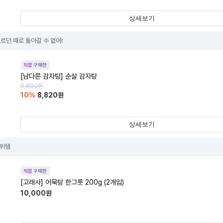
상세보기
르던 때로 돌아갈 수 없어!
직접 구매한
[남다른 감자탕] 순살 감자탕
9,800
원
10
%
8,820
원
상세보기
1위템
직접 구매한
[고래사] 어묵탕 한그릇 200g (2개입)
10,000
원