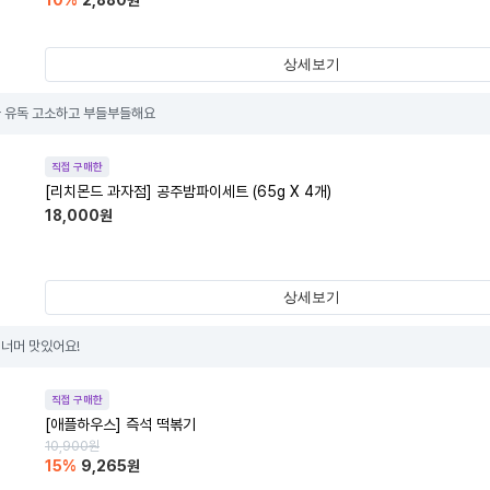
10
%
2,880
원
상세보기
 유독 고소하고 부들부들해요
직접 구매한
[리치몬드 과자점] 공주밤파이세트 (65g X 4개)
18,000
원
상세보기
너머 맛있어요!
직접 구매한
[애플하우스] 즉석 떡볶기
10,900
원
15
%
9,265
원