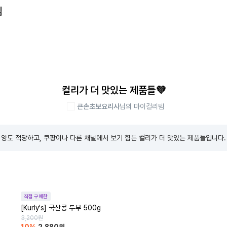
템
컬리가 더 맛있는 제품들💜
큰손초보요리사
님의 마이컬리템
양도 적당하고, 쿠팡이나 다른 채널에서 보기 힘든 컬리가 더 맛있는 제품들입니다.
직접 구매한
[Kurly's] 국산콩 두부 500g
3,200
원