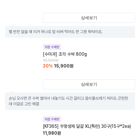
상세보기
별 반찬 없을 때 이거 하나로 밥 비벼 먹어도 한 그릇 뚝딱이죠.
직접 구매한
[수미과] 조각 수박 800g
19,900
원
20
%
15,900
원
상세보기
손님 오시면 큰 수박 썰어서 내놓기도 시간 걸리고 음식물쓰레기 처리도 곤란한
데 이걸로 고민 해결
직접 구매한
[KF365] 무항생제 달걀 XL(특란) 30구(15구*2ea)
11,980
원