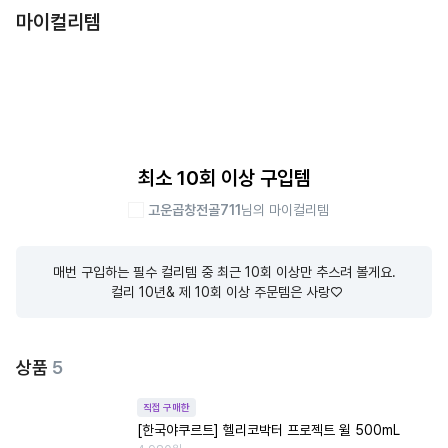
마이컬리템
최소 10회 이상 구입템
고운곱창전골711
님의 마이컬리템
매번 구입하는 필수 컬리템 중 최근 10회 이상만 추스려 볼게요.

 컬리 10년& 제 10회 이상 주문템은 사랑♡
상품
5
직접 구매한
[한국야쿠르트] 헬리코박터 프로젝트 윌 500mL