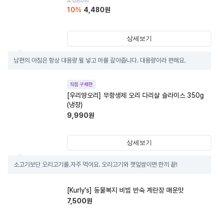
4,980
원
10
%
4,480
원
상세보기
남편의 아침은 항상 대용량 윌 넣고 마를 갈아줍니다. 대용량이라 편해요.
직접 구매한
[우리땅오리] 무항생제 오리 다리살 슬라이스 350g
(냉장)
9,990
원
상세보기
소고기보단 오리고기를.자주 먹어요. 오리고기와 깻잎쌈이면 한끼 끝!
[Kurly's] 동물복지 비빔 반숙 계란장 매운맛
7,500
원