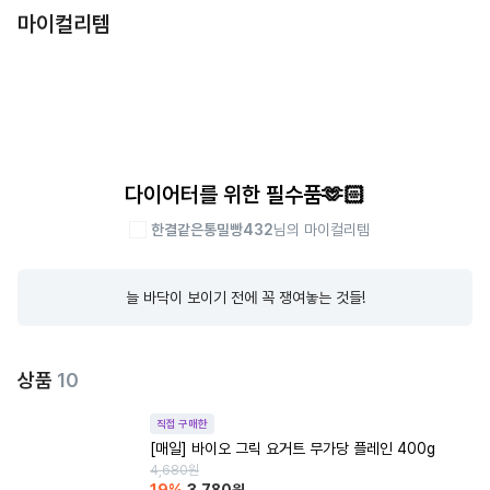
마이컬리템
다이어터를 위한 필수품🫶🏻
한결같은통밀빵432
님의 마이컬리템
늘 바닥이 보이기 전에 꼭 쟁여놓는 것들!
상품
10
직접 구매한
[매일] 바이오 그릭 요거트 무가당 플레인 400g
4,680
원