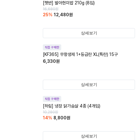
[햇반] 발아현미밥 210g (8입)
16,680
원
25
%
12,480
원
상세보기
직접 구매한
[KF365] 무항생제 1+등급란 XL(특란) 15구
6,330
원
상세보기
직접 구매한
[하림] 냉장 닭가슴살 4종 (4개입)
10,280
원
14
%
8,800
원
상세보기