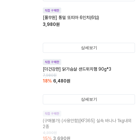
직접 구매한
[풀무원] 통밀 또띠아 6인치(6입)
3,980
원
상세보기
직접 구매한
[더건강한] 닭가슴살 샌드위치햄 90g*3
7,980
원
18
%
6,480
원
상세보기
직접 구매한
(구매불가)
(사용안함)[KF365] 실속 바나나 1kg내외
2종
4,390
원
15
%
3,690
원