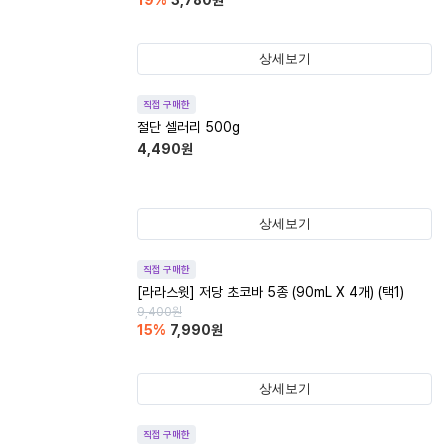
19
%
3,780
원
상세보기
직접 구매한
절단 셀러리 500g
4,490
원
상세보기
직접 구매한
[라라스윗] 저당 초코바 5종 (90mL X 4개) (택1)
9,400
원
15
%
7,990
원
상세보기
직접 구매한