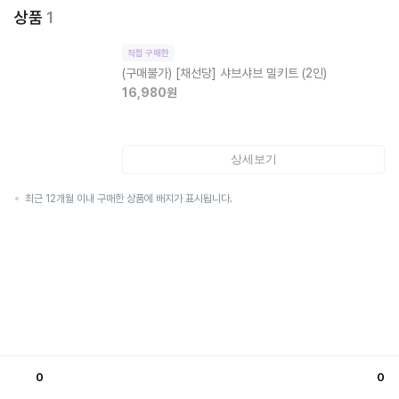
상품
1
직접 구매한
(구매불가)
[채선당] 샤브샤브 밀키트 (2인)
16,980
원
상세보기
최근 12개월 이내 구매한 상품에 배지가 표시됩니다.
0
0