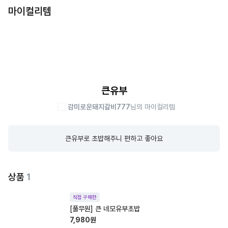
마이컬리템
큰유부
감미로운돼지갈비777
님의 마이컬리템
큰유부로 초밥해주니 편하고 좋아요
상품
1
직접 구매한
[풀무원] 큰 네모유부초밥
7,980
원