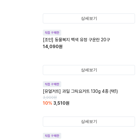
상세보기
직접 구매한
[조인] 동물복지 백색 유정 구운란 20구
14,090
원
상세보기
직접 구매한
[유얼거트] 과일 그릭요거트 130g 4종 (택1)
3,900
원
10
%
3,510
원
상세보기
직접 구매한