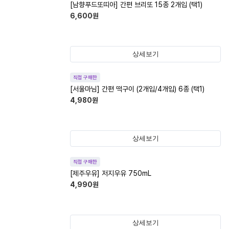
[남향푸드또띠아] 간편 브리또 15종 2개입 (택1)
6,600
원
상세보기
직접 구매한
[서울마님] 간편 떡구이 (2개입/4개입) 6종 (택1)
4,980
원
상세보기
직접 구매한
[제주우유] 저지우유 750mL
4,990
원
상세보기