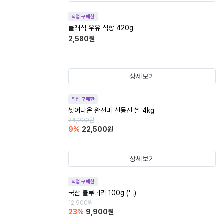
직접 구매한
클래식 우유 식빵 420g
2,580
원
상세보기
직접 구매한
씻어나온 완전미 신동진 쌀 4kg
24,900
원
9
%
22,500
원
상세보기
직접 구매한
국산 블루베리 100g (특)
12,900
원
23
%
9,900
원