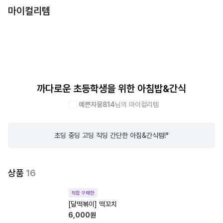
마이컬리템
까다로운 초등학생을 위한 아침밥&간식
예쁜자몽814
님의 마이컬리템
초딩 중딩 고딩 직딩 간단한 아침&간식템!°
상품
16
직접 구매한
[달떡볶이] 떡꼬치
6,000
원