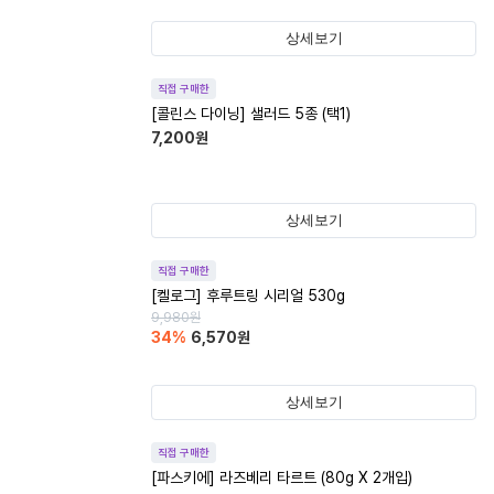
상세보기
직접 구매한
[콜린스 다이닝] 샐러드 5종 (택1)
7,200
원
상세보기
직접 구매한
[켈로그] 후루트링 시리얼 530g
9,980
원
34
%
6,570
원
상세보기
직접 구매한
[파스키에] 라즈베리 타르트 (80g X 2개입)