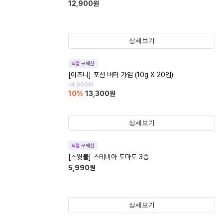
12,900
원
상세보기
직접 구매한
[이즈니] 포션 버터 가염 (10g X 20입)
14,900
원
10
%
13,300
원
상세보기
직접 구매한
[스윗볼] 스테비아 토마토 3종
5,990
원
상세보기