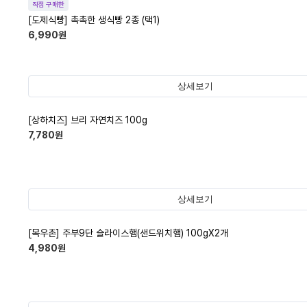
직접 구매한
[도제식빵] 촉촉한 생식빵 2종 (택1)
6,990
원
상세보기
[상하치즈] 브리 자연치즈 100g
7,780
원
상세보기
[목우촌] 주부9단 슬라이스햄(샌드위치햄) 100gX2개
4,980
원