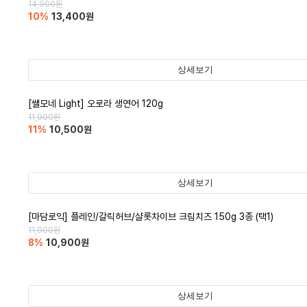
14,900
원
10
%
13,400
원
상세보기
[쌜모네 Light] 오로라 생연어 120g
11,900
원
11
%
10,500
원
상세보기
[마담로익] 플레인/갈릭허브/샬롯차이브 크림치즈 150g 3종 (택1)
11,900
원
8
%
10,900
원
상세보기