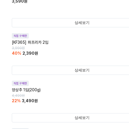
3,590
원
상세보기
직접 구매한
[KF365] 파프리카 2입
3,990
원
40
%
2,390
원
상세보기
직접 구매한
양상추 1입(200g)
4,490
원
22
%
3,490
원
상세보기