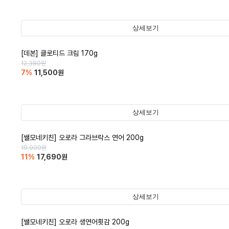
상세보기
[데본] 클로티드 크림 170g
12,380
원
7
%
11,500
원
상세보기
[쌜모네키친] 오로라 그라브락스 연어 200g
19,900
원
11
%
17,690
원
상세보기
[쌜모네키친] 오로라 생연어횟감 200g