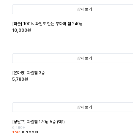
상세보기
[파볼] 100% 과일로 만든 무화과 잼 240g
10,000
원
상세보기
[본마망] 과일잼 3종
5,780
원
상세보기
[샹달프] 과일잼 170g 5종 (택1)
6,480
원