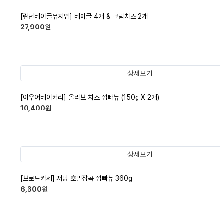
[런던베이글뮤지엄] 베이글 4개 & 크림치즈 2개
27,900
원
상세보기
[아우어베이커리] 올리브 치즈 깜빠뉴 (150g X 2개)
10,400
원
상세보기
[브로드카세] 저당 호밀잡곡 깜빠뉴 360g
6,600
원