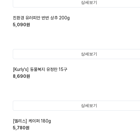
상세보기
친환경 유러피안 반반 상추 200g
5,090
원
상세보기
[Kurly's] 동물복지 유정란 15구
8,690
원
상세보기
[멜리스] 케이퍼 180g
5,780
원