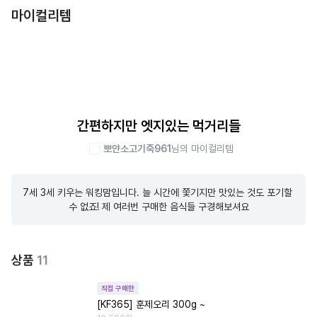
마이컬리템
간편하지만 엣지있는 먹거리들
뽀얀소고기죽961
님의 마이컬리템
7세 3세 키우는 워킹맘입니다. 늘 시간에 쫓기지만 맛있는 것도 포기할 
수 없죠! 제 여러번 구매한 음식들 구경해보셔요
상품
11
직접 구매한
[KF365] 훈제오리 300g ~