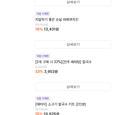
상세보기
직접 구매한
치밥하기 좋은 순살 바베큐치킨
15,990
원
16
%
13,431
원
상세보기
직접 구매한
[3개 구매 시 33%][전주 베테랑] 칼국수
5,900
원
33
%
3,953
원
상세보기
직접 구매한
[에머이] 소고기 쌀국수 키트 (2인분)
12,500
원
15
%
10,625
원