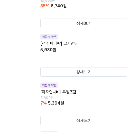
10,500
원
35
%
6,740
원
상세보기
직접 구매한
[전주 베테랑] 고기만두
5,980
원
상세보기
직접 구매한
[미자언니네] 우엉조림
5,800
원
7
%
5,394
원
상세보기