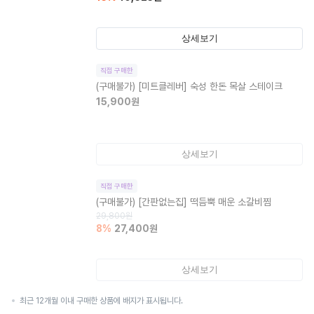
상세보기
직접 구매한
(구매불가)
[미트클레버] 숙성 한돈 목살 스테이크
15,900
원
상세보기
직접 구매한
(구매불가)
[간판없는집] 떡듬뿍 매운 소갈비찜
29,800
원
8
%
27,400
원
상세보기
최근 12개월 이내 구매한 상품에 배지가 표시됩니다.