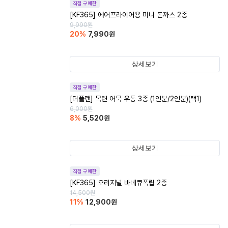
직접 구매한
[KF365] 에어프라이어용 미니 돈까스 2종
9,990
원
20
%
7,990
원
상세보기
직접 구매한
[더플랜] 목련 어묵 우동 3종 (1인분/2인분)(택1)
6,000
원
8
%
5,520
원
상세보기
직접 구매한
[KF365] 오리지널 바베큐폭립 2종
14,500
원
11
%
12,900
원