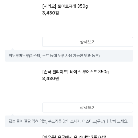
[시리오] 토마토퓨레 350g
3,480
원
상세보기
휘뚜루마뚜루(파스타, 스프 등에 두루 사용 가능한 맛과 농도)
[존쿡 델리미트] 바이스 부어스트 350g
8,480
원
상세보기
끓는 물에 팔팔 익혀 먹는, 부드러운 맛의 소시지. 머스터드(무당)과 함께 드세요.
[아우름] 용궁에서 온 잉어빵 3종 (택1)