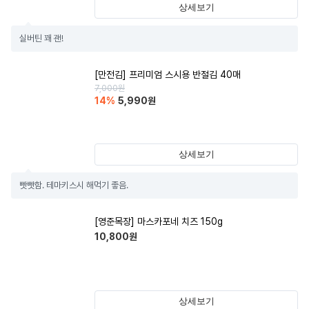
상세보기
실버틴 꽤 괜!
[만전김] 프리미엄 스시용 반절김 40매
7,000
원
14
%
5,990
원
상세보기
빳빳함. 테마키스시 해먹기 좋음.
[영준목장] 마스카포네 치즈 150g
10,800
원
상세보기