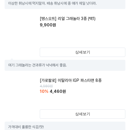
이상한 휘낭시에 먹지말자. 배송 휘낭시에 중 얘가 제일 낫더라.
[땡스오트] 리얼 그래놀라 3종 (택1)
9,900
원
상세보기
여기 그래놀라는 견과류가 넉넉해서 좋음.
[가로팔로] 이탈리아 IGP 파스타면 8종
4,980
원
10
%
4,460
원
상세보기
가격대비 훌륭한 식감/맛!