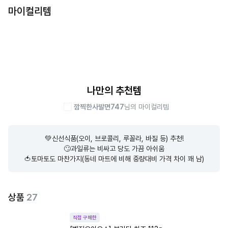
마이컬리템
나만의 추천템
깜찍한사발면747
님의 마이컬리템
💚신선식품(오이, 브로콜리, 루꼴라, 바질 등) 추천!

🙄과일류는 비싸고 당도 가끔 아쉬움

🍅토마토도 마찬가지(동네 마트에 비해 중량대비 가격 차이 꽤 남)
상품
27
직접 구매한