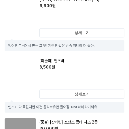
9,900
원
상세보기
잉어빵 트럭에서 만든 그 맛! 계란빵 같은 반죽 아니라 더 좋아!
[리졸리] 앤초비
8,500
원
상세보기
엔초비 다 똑같지만 이건 올리브유만 들어감. Not 해바라기씨유
(품절)
[장페린] 프랑스 콩테 치즈 2종
20,000
원