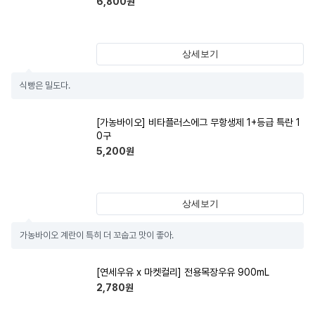
6,800
원
상세보기
식빵은 밀도다.
[가농바이오] 비타플러스에그 무항생제 1+등급 특란 1
0구
5,200
원
상세보기
가농바이오 계란이 특히 더 꼬숩고 맛이 좋아.
[연세우유 x 마켓컬리] 전용목장우유 900mL
2,780
원