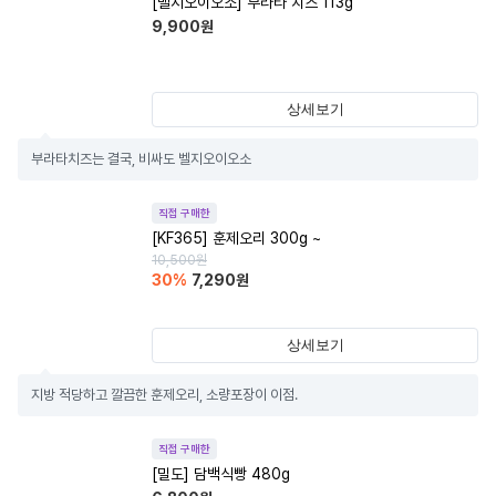
[벨지오이오소] 부라타 치즈 113g
9,900
원
상세보기
부라타치즈는 결국, 비싸도 벨지오이오소
직접 구매한
[KF365] 훈제오리 300g ~
10,500
원
30
%
7,290
원
상세보기
지방 적당하고 깔끔한 훈제오리, 소량포장이 이점.
직접 구매한
[밀도] 담백식빵 480g