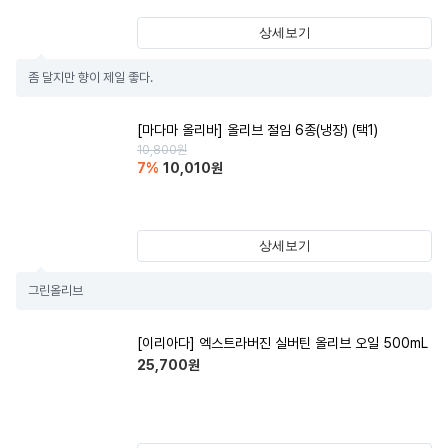
상세보기
좀 달지만 향이 제일 좋다.
[마다마 올리바] 올리브 절임 6종(냉장) (택1)
10,800
원
7
%
10,010
원
상세보기
그린올리브
[이리아다] 엑스트라버진 실버틴 올리브 오일 500mL
25,700
원