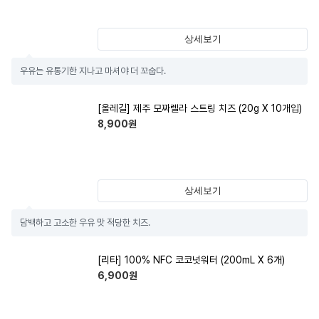
상세보기
우유는 유통기한 지나고 마셔야 더 꼬숩다.
[올레길] 제주 모짜렐라 스트링 치즈 (20g X 10개입)
8,900
원
상세보기
담백하고 고소한 우유 맛 적당한 치즈.
[리타] 100% NFC 코코넛워터 (200mL X 6개)
6,900
원