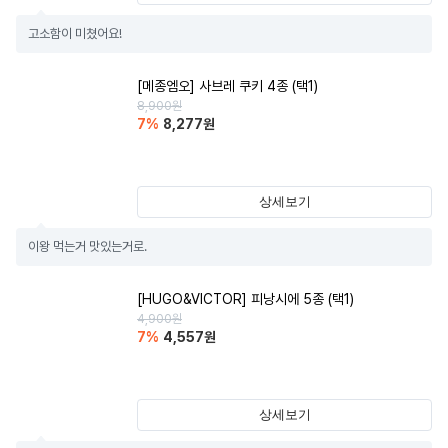
고소함이 미쳤어요!
[메종엠오] 사브레 쿠키 4종 (택1)
8,900
원
7
%
8,277
원
상세보기
이왕 먹는거 맛있는거로.
[HUGO&VICTOR] 피낭시에 5종 (택1)
4,900
원
7
%
4,557
원
상세보기