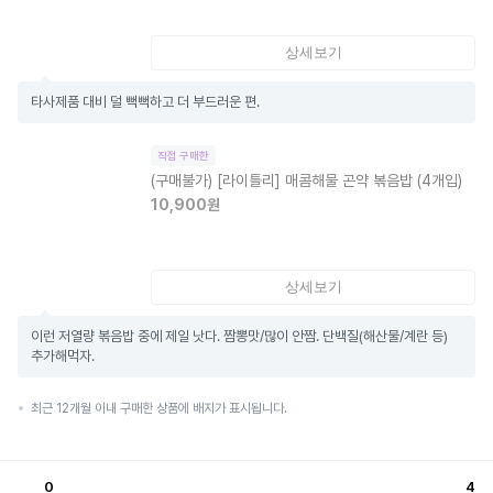
상세보기
타사제품 대비 덜 뻑뻑하고 더 부드러운 편.
직접 구매한
(구매불가)
[라이틀리] 매콤해물 곤약 볶음밥 (4개입)
10,900
원
상세보기
이런 저열량 볶음밥 중에 제일 낫다. 짬뽕맛/많이 안짬. 단백질(해산물/계란 등) 
추가해먹자.
최근 12개월 이내 구매한 상품에 배지가 표시됩니다.
0
4