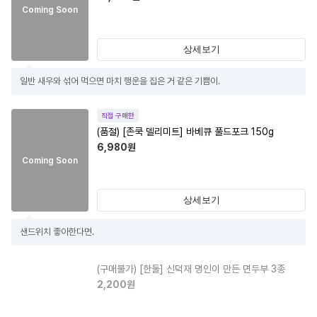
Coming Soon
상세보기
일반 새우와 섞어 먹으면 마치 행운을 집은 거 같은 기쁨이.
직접 구매한
(품절)
[존쿡 델리미트] 바베큐 풀드포크 150g
6,980
원
Coming Soon
상세보기
샌드위치 좋아한다면.
(구매불가)
[한둘] 신덕재 명인이 만든 면두부 3종
2,200
원