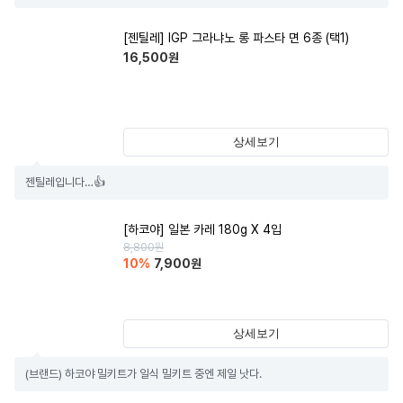
[젠틸레] IGP 그라냐노 롱 파스타 면 6종 (택1)
16,500
원
상세보기
젠틸레입니다…👍
[하코야] 일본 카레 180g X 4입
8,800
원
10
%
7,900
원
상세보기
(브랜드) 하코야 밀키트가 일식 밀키트 중엔 제일 낫다.