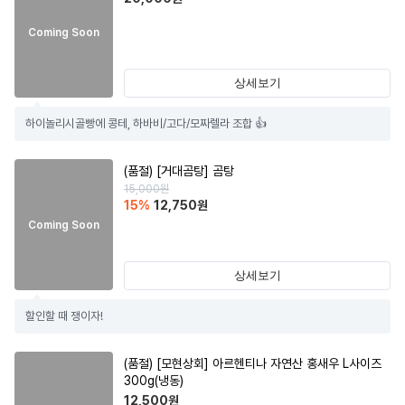
Coming Soon
상세보기
하이놀리시골빵에 콩테, 하바비/고다/모짜렐라 조합 👍
(품절)
[거대곰탕] 곰탕
15,000
원
15
%
12,750
원
Coming Soon
상세보기
할인할 때 쟁이자!
(품절)
[모현상회] 아르헨티나 자연산 홍새우 L사이즈
300g(냉동)
12,500
원