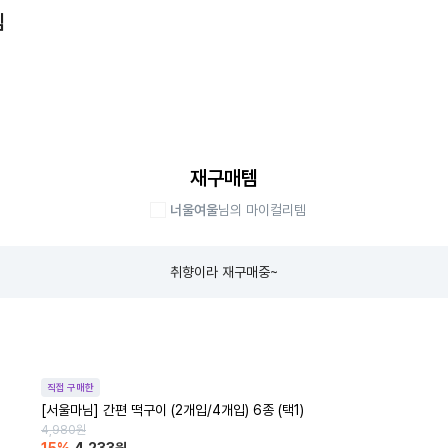
템
재구매템
너울여울
님의 마이컬리템
취향이라 재구매중~
직접 구매한
[서울마님] 간편 떡구이 (2개입/4개입) 6종 (택1)
4,980
원