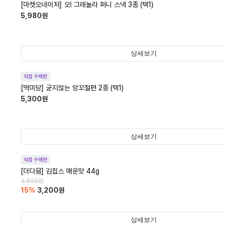
[마켓오네이처] 오! 그래놀라 퍼니 스낵 3종 (택1)
5,980
원
상세보기
직접 구매한
[떡미당] 굳지않는 앙꼬절편 2종 (택1)
5,300
원
상세보기
직접 구매한
[더다믐] 김칩스 매운맛 44g
3,800
원
15
%
3,200
원
상세보기