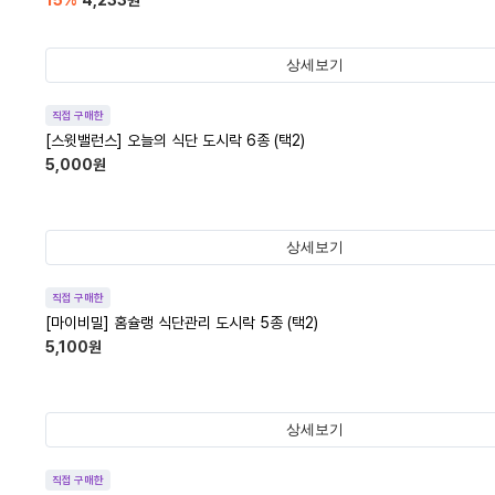
15
%
4,233
원
상세보기
직접 구매한
[스윗밸런스] 오늘의 식단 도시락 6종 (택2)
5,000
원
상세보기
직접 구매한
[마이비밀] 홈슐랭 식단관리 도시락 5종 (택2)
5,100
원
상세보기
직접 구매한