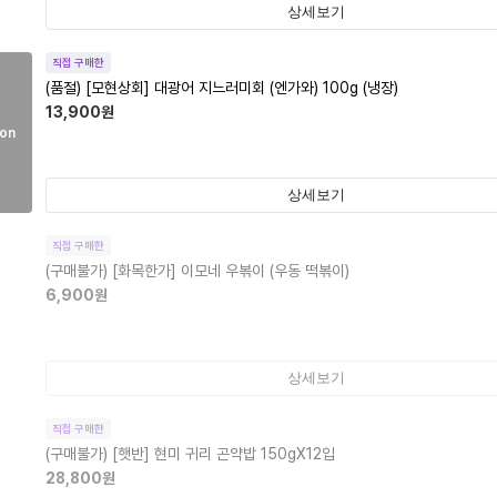
상세보기
직접 구매한
(품절)
[모현상회] 대광어 지느러미회 (엔가와) 100g (냉장)
13,900
원
on
상세보기
직접 구매한
(구매불가)
[화목한가] 이모네 우볶이 (우동 떡볶이)
6,900
원
상세보기
직접 구매한
(구매불가)
[햇반] 현미 귀리 곤약밥 150gX12입
28,800
원