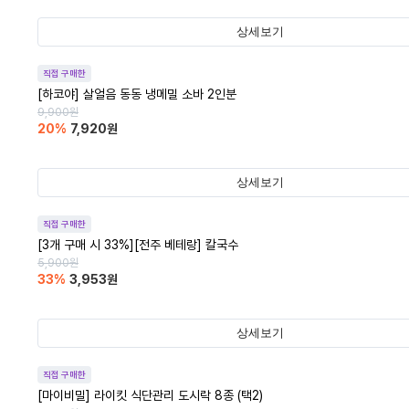
상세보기
직접 구매한
[하코야] 살얼음 동동 냉메밀 소바 2인분
9,900
원
20
%
7,920
원
상세보기
직접 구매한
[3개 구매 시 33%][전주 베테랑] 칼국수
5,900
원
33
%
3,953
원
상세보기
직접 구매한
[마이비밀] 라이킷 식단관리 도시락 8종 (택2)