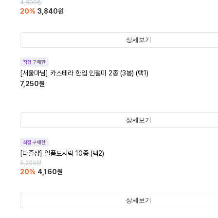
4,800
원
20
%
3,840
원
상세보기
직접 구매한
[서울마님] 카스테라 한입 인절미 2종 (3봉) (택1)
7,250
원
상세보기
직접 구매한
[다즐샵] 일품도시락 10종 (택2)
5,200
원
20
%
4,160
원
상세보기