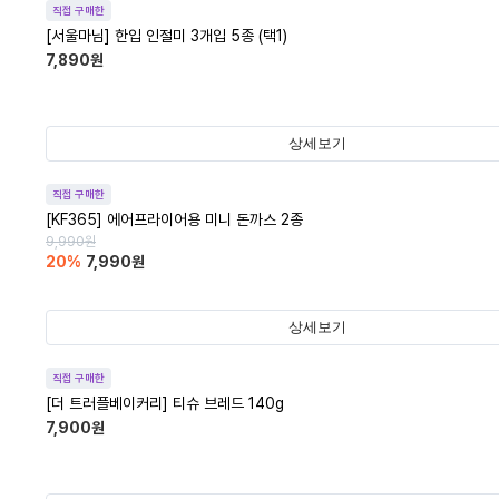
직접 구매한
[서울마님] 한입 인절미 3개입 5종 (택1)
7,890
원
상세보기
직접 구매한
[KF365] 에어프라이어용 미니 돈까스 2종
9,990
원
20
%
7,990
원
상세보기
직접 구매한
[더 트러플베이커리] 티슈 브레드 140g
7,900
원