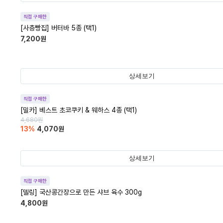
직접 구매한
[사층빵집] 버터바 5종 (택1)
7,200
원
상세보기
직접 구매한
[밀카] 베스트 초코쿠키 & 웨하스 4종 (택1)
4,680
원
13
%
4,070
원
상세보기
직접 구매한
[델링] 국산콩간장으로 만든 샤브 육수 300g
4,800
원