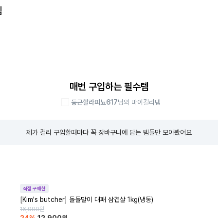
템
매번 구입하는 필수템
둥근할라피뇨617
님의 마이컬리템
제가 컬리 구입할때마다 꼭 장바구니에 담는 템들만 모아봤어요
직접 구매한
[Kim's butcher] 돌돌말이 대패 삼겹살 1kg(냉동)
16,990
원