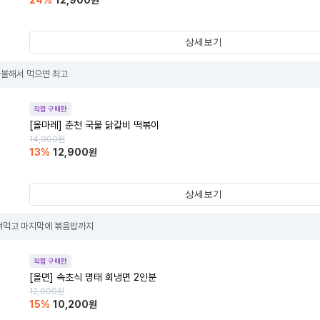
24
%
12,900
원
상세보기
불해서 먹으면 최고
직접 구매한
[올마레] 춘천 국물 닭갈비 떡볶이
14,900
원
13
%
12,900
원
상세보기
져먹고 마지막에 볶음밥까지
직접 구매한
[올면] 속초식 명태 회냉면 2인분
12,000
원
15
%
10,200
원