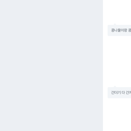
콩나물이랑 콩
건더기 다 건