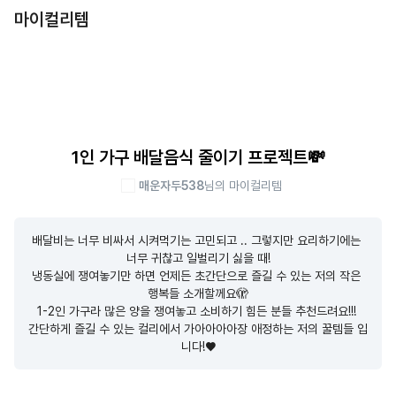
마이컬리템
1인 가구 배달음식 줄이기 프로젝트💸
매운자두538
님의 마이컬리템
배달비는 너무 비싸서 시켜먹기는 고민되고 .. 그렇지만 요리하기에는 
너무 귀찮고 일벌리기 싫을 때!

냉동실에 쟁여놓기만 하면 언제든 초간단으로 즐길 수 있는 저의 작은 
행복들 소개할께요🫣

1-2인 가구라 많은 양을 쟁여놓고 소비하기 힘든 분들 추천드려요!!! 

간단하게 즐길 수 있는 컬리에서 가아아아아장 애정하는 저의 꿀템들 입
니다!♥️