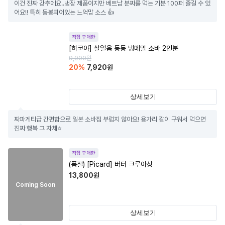
이건 진짜 강추에요..냉장 제품이지만 베트남 분짜를 먹는 기분 100퍼 즐길 수 있
어요!! 특히 동봉되어있는 느억맘 소스 👍
직접 구매한
[하코야] 살얼음 동동 냉메밀 소바 2인분
9,900
원
20
%
7,920
원
상세보기
짜파게티급 간편함으로 일본 소바집 부럽지 않아요! 용가리 같이 구워서 먹으면 
진짜 행복 그 자체⭐️
직접 구매한
(품절)
[Picard] 버터 크루아상
13,800
원
Coming Soon
상세보기