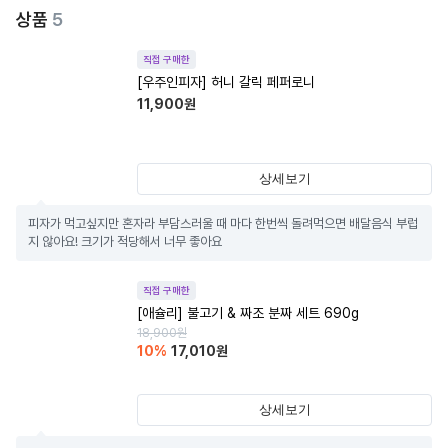
상품
5
직접 구매한
[우주인피자] 허니 갈릭 페퍼로니
11,900
원
상세보기
피자가 먹고싶지만 혼자라 부담스러울 때 마다 한번씩 돌려먹으면 배달음식 부럽
지 않아요! 크기가 적당해서 너무 좋아요
직접 구매한
[애슐리] 불고기 & 짜조 분짜 세트 690g
18,900
원
10
%
17,010
원
상세보기