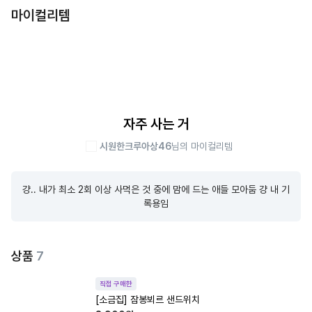
마이컬리템
자주 사는 거
시원한크루아상46
님의 마이컬리템
걍.. 내가 최소 2회 이상 사먹은 것 중에 맘에 드는 애들 모아둠 걍 내 기
록용임
상품
7
직접 구매한
[소금집] 잠봉뵈르 샌드위치