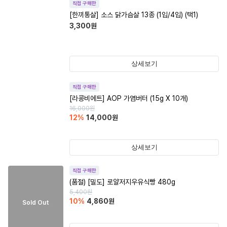
직접 구매한
[한끼통살] 소스 닭가슴살 13종 (1입/4입) (택1)
3,300
원
상세보기
직접 구매한
[라콩비에트] AOP 가염버터 (15g X 10개)
16,000
원
12
%
14,000
원
상세보기
직접 구매한
(품절)
[밀도] 로얄저지우유식빵 480g
5,400
원
10
%
4,860
원
Sold Out