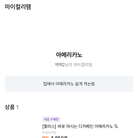
마이컬리템
아메리카노
짹짹2
님의 마이컬리템
집에서 아메리카노 쉽게 먹는법
상품
1
직접 구매한
[할리스] 바로 마시는 디카페인 아메리카노 1L
5,490
원