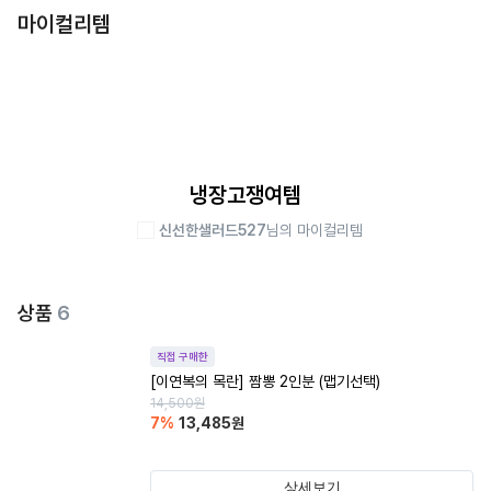
마이컬리템
냉장고쟁여템
신선한샐러드527
님의 마이컬리템
상품
6
직접 구매한
[이연복의 목란] 짬뽕 2인분 (맵기선택)
14,500
원
7
%
13,485
원
상세보기