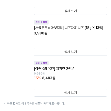
상세보기
직접 구매한
[서울우유 x 마켓컬리] 치즈다운 치즈 (18g X 13입)
3,980
원
상세보기
직접 구매한
[이연복의 목란] 짜장면 2인분
9,980
원
15
%
8,483
원
상세보기
최근 12개월 이내 구매한 상품에 배지가 표시됩니다.