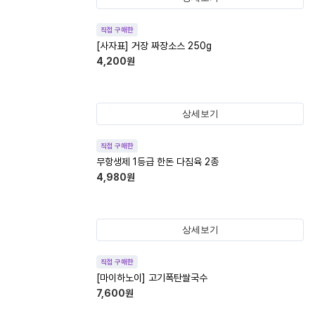
직접 구매한
[사자표] 거장 짜장소스 250g
4,200
원
상세보기
직접 구매한
무항생제 1등급 한돈 다짐육 2종
4,980
원
상세보기
직접 구매한
[마이하노이] 고기폭탄쌀국수
7,600
원