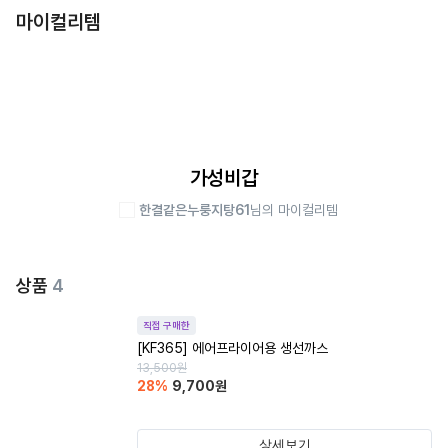
마이컬리템
가성비갑
한결같은누룽지탕61
님의 마이컬리템
상품
4
직접 구매한
[KF365] 에어프라이어용 생선까스
13,500
원
28
%
9,700
원
상세보기