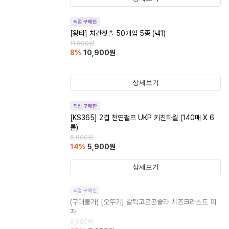
직접 구매한
[왕타] 치간칫솔 50개입 5종 (택1)
11,900
원
8
%
10,900
원
상세보기
직접 구매한
[KS365] 2겹 천연펄프 UKP 키친타월 (140매 X 6
롤)
6,900
원
14
%
5,900
원
상세보기
직접 구매한
(구매불가)
[오뚜기] 갈릭고르곤졸라 치즈크러스트 피
자
9,980
원