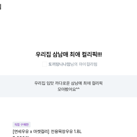
템
우리집 삼남매 최애 컬리픽!!!
토끼랑나나맘
님의 마이컬리템
우리집 입맛 까다로운 삼남매 최애 컬리픽

모아봤어요^^
직접 구매한
[연세우유 x 마켓컬리] 전용목장우유 1.8L