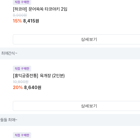
직접 구매한
[하코야] 문어쏙쏙 타코야키 2입
9,900
원
15
%
8,415
원
상세보기
 최애간식~
직접 구매한
[홍익궁중전통] 육개장 (2인분)
10,800
원
20
%
8,640
원
상세보기
들들 최애~
직접 구매한