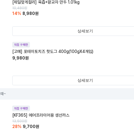
[제일맞게컬리] 육즙+왕교자 만두 1.01kg
10,480
원
14
%
8,980
원
상세보기
직접 구매한
[고메] 포테이토치즈 핫도그 400g(100gX4개입)
9,980
원
상세보기
힐때~
직접 구매한
[KF365] 에어프라이어용 생선까스
13,500
원
28
%
9,700
원