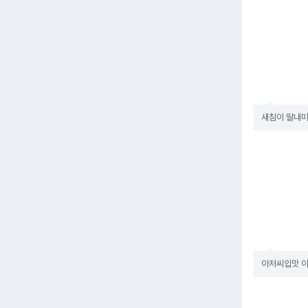
새침이 딸내미
아저씨입맛 아