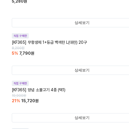
5,280
원
상세보기
직접 구매한
[KF365] 무항생제 1+등급 백색란 L(대란) 20구
8,200
원
5
%
7,790
원
상세보기
직접 구매한
[KF365] 양념 소불고기 4종 (택1)
19,900
원
21
%
15,720
원
상세보기