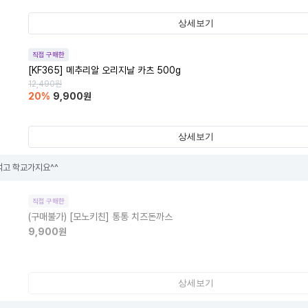
상세보기
직접 구매한
[KF365] 메추리알 오리지날 카츠 500g
12,490
원
20
%
9,900
원
상세보기
먹고 학교가지요^^
직접 구매한
(구매불가)
[모노키친] 통통 치즈돈까스
9,900
원
상세보기