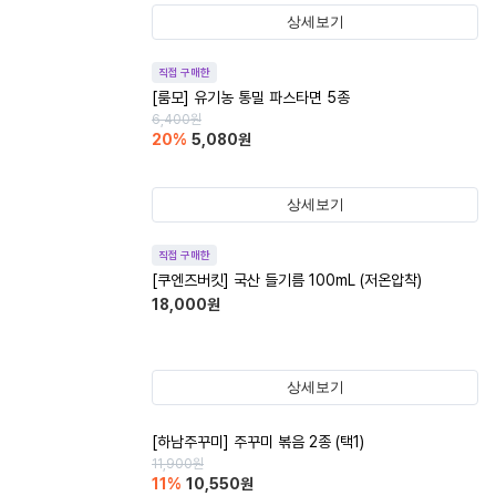
상세보기
직접 구매한
[룸모] 유기농 통밀 파스타면 5종
6,400
원
20
%
5,080
원
상세보기
직접 구매한
[쿠엔즈버킷] 국산 들기름 100mL (저온압착)
18,000
원
상세보기
[하남주꾸미] 주꾸미 볶음 2종 (택1)
11,900
원
11
%
10,550
원