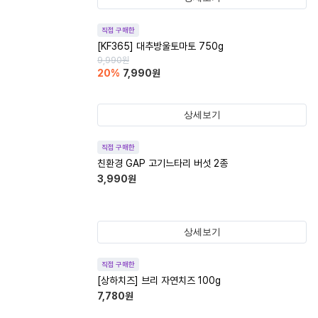
직접 구매한
[KF365] 대추방울토마토 750g
9,990
원
20
%
7,990
원
상세보기
직접 구매한
친환경 GAP 고기느타리 버섯 2종
3,990
원
상세보기
직접 구매한
[상하치즈] 브리 자연치즈 100g
7,780
원