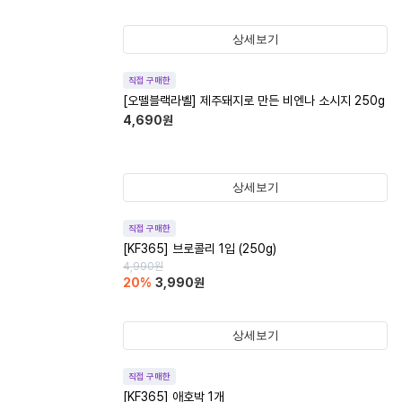
상세보기
직접 구매한
[오뗄블랙라벨] 제주돼지로 만든 비엔나 소시지 250g
4,690
원
상세보기
직접 구매한
[KF365] 브로콜리 1입 (250g)
4,990
원
20
%
3,990
원
상세보기
직접 구매한
[KF365] 애호박 1개