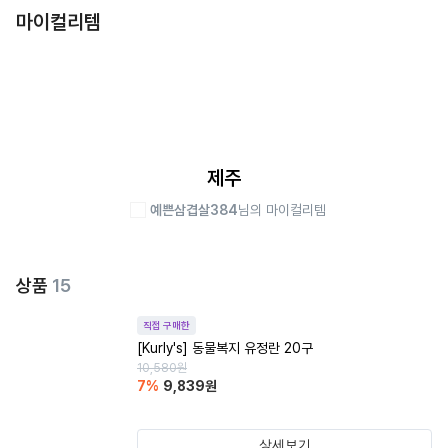
마이컬리템
제주
예쁜삼겹살384
님의 마이컬리템
상품
15
직접 구매한
[Kurly's] 동물복지 유정란 20구
10,580
원
7
%
9,839
원
상세보기