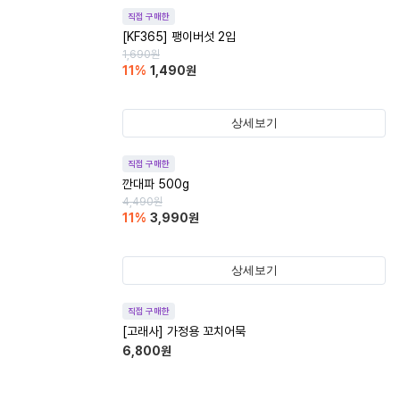
직접 구매한
[KF365] 팽이버섯 2입
1,690
원
11
%
1,490
원
상세보기
직접 구매한
깐대파 500g
4,490
원
11
%
3,990
원
상세보기
직접 구매한
[고래사] 가정용 꼬치어묵
6,800
원