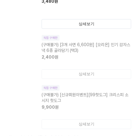
3,480
원
상세보기
직접 구매한
(구매불가)
[3개 사면 6,600원] [오리온] 인기 감자스
낵 6종 골라담기 (택3)
2,400
원
상세보기
직접 구매한
(구매불가)
[신규회원이벤트][99핫도그] 크리스피 소
시지 핫도그
9,900
원
상세보기