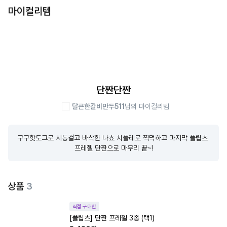
마이컬리템
단짠단짠
달큰한갈비만두511
님의 마이컬리템
구구핫도그로 시동걸고 바삭한 나쵸 치폴레로 찍먹하고 마지막 플립츠 
프레첼 단짠으로 마무리 끝~!
상품
3
직접 구매한
[플립츠] 단짠 프레첼 3종 (택1)