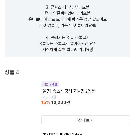
3. 콜린스 다이닝 부리또볼

컬리 입문템이었던 부리또볼

온더보더 재질로 또띠아에 싸먹음 정말 맛있어요

입맛 없을때, 먹음 입맛 돌아와요😆

4. 숭의가든 옛날 소불고기

국물있는 소불고기 좋아하시면 요거

자작하게 끓여 밥이랑 먹어요✌️
상품
4
직접 구매한
[올면] 속초식 명태 회냉면 2인분
12,000
원
15
%
10,200
원
상세보기