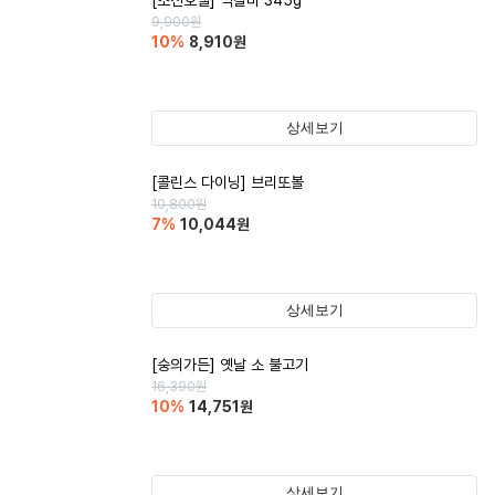
[조선호텔] 떡갈비 345g
9,900
원
10
%
8,910
원
상세보기
[콜린스 다이닝] 브리또볼
10,800
원
7
%
10,044
원
상세보기
[숭의가든] 옛날 소 불고기
16,390
원
10
%
14,751
원
상세보기