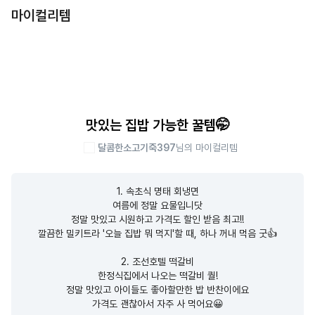
마이컬리템
맛있는 집밥 가능한 꿀템🤭
달콤한소고기죽397
님의 마이컬리템
1. 속초식 명태 회냉면

여름에 정말 요물입니닷

정말 맛있고 시원하고 가격도 할인 받음 최고!!

깔끔한 밀키트라 '오늘 집밥 뭐 먹지'할 때, 하나 꺼내 먹음 굿👍

2. 조선호텔 떡갈비

한정식집에서 나오는 떡갈비 퀄!

정말 맛있고 아이들도 좋아할만한 밥 반찬이에요

가격도 괜찮아서 자주 사 먹어요😀
