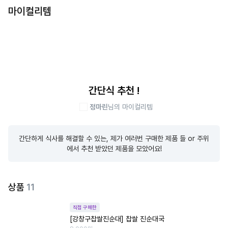
마이컬리템
간단식 추천 !
정마린
님의 마이컬리템
간단하게 식사를 해결할 수 있는, 제가 여러번 구매한 제품 들 or 주위
에서 추천 받았던 제품을 모았어요!
상품
11
직접 구매한
[강창구찹쌀진순대] 찹쌀 진순대국