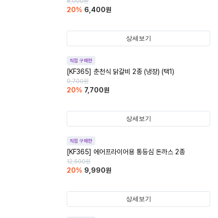
8,000
원
20
%
6,400
원
상세보기
직접 구매한
[KF365] 춘천식 닭갈비 2종 (냉장) (택1)
9,700
원
20
%
7,700
원
상세보기
직접 구매한
[KF365] 에어프라이어용 통등심 돈까스 2종
12,590
원
20
%
9,990
원
상세보기