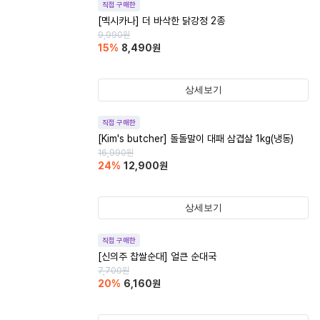
직접 구매한
[멕시카나] 더 바삭한 닭강정 2종
9,990
원
15
%
8,490
원
상세보기
직접 구매한
[Kim's butcher] 돌돌말이 대패 삼겹살 1kg(냉동)
16,990
원
24
%
12,900
원
상세보기
직접 구매한
[신의주 찹쌀순대] 얼큰 순대국
7,700
원
20
%
6,160
원