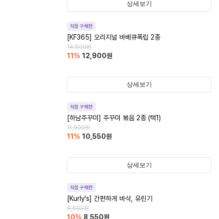
상세보기
직접 구매한
[KF365] 오리지널 바베큐폭립 2종
14,500
원
11
%
12,900
원
상세보기
직접 구매한
[하남주꾸미] 주꾸미 볶음 2종 (택1)
11,900
원
11
%
10,550
원
상세보기
직접 구매한
[Kurly's] 간편하게 바삭, 유린기
9,500
원
10
%
8,550
원