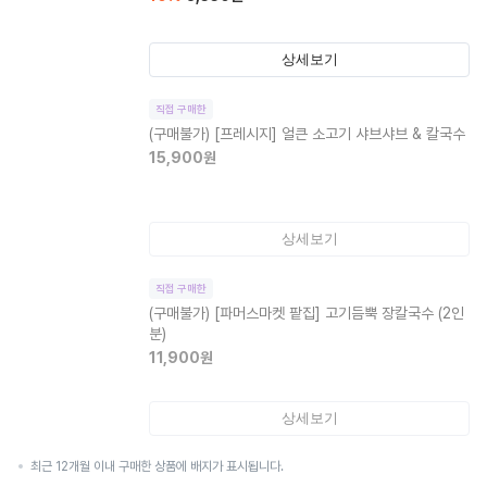
상세보기
직접 구매한
(구매불가)
[프레시지] 얼큰 소고기 샤브샤브 & 칼국수
15,900
원
상세보기
직접 구매한
(구매불가)
[파머스마켓 팥집] 고기듬뿍 장칼국수 (2인
분)
11,900
원
상세보기
최근 12개월 이내 구매한 상품에 배지가 표시됩니다.