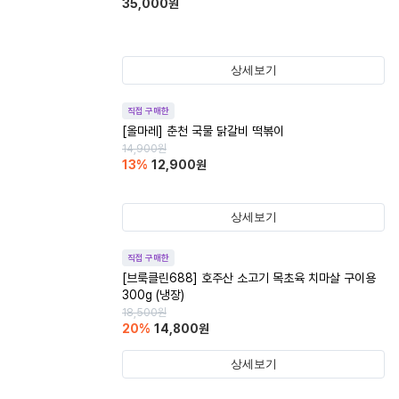
35,000
원
상세보기
직접 구매한
[올마레] 춘천 국물 닭갈비 떡볶이
14,900
원
13
%
12,900
원
상세보기
직접 구매한
[브룩클린688] 호주산 소고기 목초육 치마살 구이용
300g (냉장)
18,500
원
20
%
14,800
원
상세보기