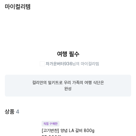
마이컬리템
여행 필수
차가운버터936
님의 마이컬리템
컬리만의 밀키트로 우리 가족의 여행 식단은

완성
상품
4
직접 구매한
[고기반찬] 양념 LA 갈비 800g