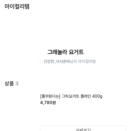
마이컬리템
그래놀라 요거트
건강한_식사준비
님의 마이컬리템
상품
3
[풀무원다논] 그릭요거트 플레인 400g
4,780
원
상세보기