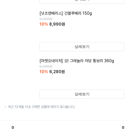
[넛츠앤베리스] 건블루베리 150g
9,990
원
10
%
8,990
원
상세보기
[마켓오네이처] 오! 그래놀라 저당 통보리 360g
6,980
원
10
%
6,280
원
상세보기
최근 12개월 이내 구매한 상품에 배지가 표시됩니다.
0
0