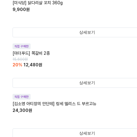
[미식당] 닭다리살 꼬치 360g
9,900
원
상세보기
직접 구매한
[마더푸드] 쪽갈비 2종
15,600
원
20
%
12,480
원
상세보기
직접 구매한
[김소영 아티장의 안단테] 랑세 델리스 드 부르고뉴
24,300
원
상세보기