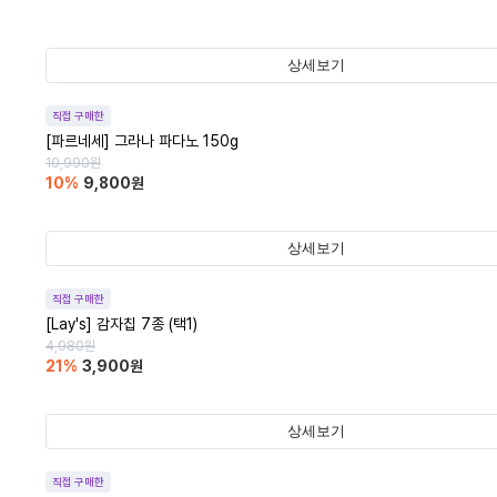
상세보기
직접 구매한
[파르네세] 그라나 파다노 150g
10,990
원
10
%
9,800
원
상세보기
직접 구매한
[Lay's] 감자칩 7종 (택1)
4,980
원
21
%
3,900
원
상세보기
직접 구매한