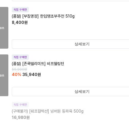
직접 구매한
(품절)
[부침명장] 한입땡초부추전 510g
8,400
원
on
상세보기
직접 구매한
(품절)
[존쿡델리미트] 비프웰링턴
59,900
원
40
%
35,940
원
on
상세보기
직접 구매한
(구매불가)
[쉐프컬렉션] 넘버원 동파육 500g
16,980
원