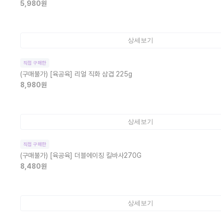
5,980
원
상세보기
직접 구매한
(구매불가)
[육공육] 리얼 직화 삼겹 225g
8,980
원
상세보기
직접 구매한
(구매불가)
[육공육] 더블에이징 킬바사270G
8,480
원
상세보기