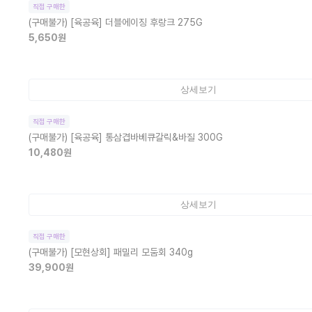
직접 구매한
(구매불가)
[육공육] 더블에이징 후랑크 275G
5,650
원
상세보기
직접 구매한
(구매불가)
[육공육] 통삼겹바베큐갈릭&바질 300G
10,480
원
상세보기
직접 구매한
(구매불가)
[모현상회] 패밀리 모둠회 340g
39,900
원