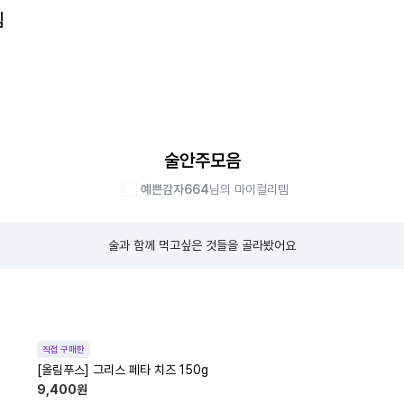
템
술안주모음
예쁜감자664
님의 마이컬리템
술과 함께 먹고싶은 것들을 골라봤어요
직접 구매한
[올림푸스] 그리스 페타 치즈 150g
9,400
원