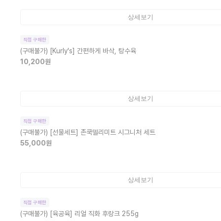
상세보기
직접 구매한
(구매불가)
[Kurly's] 간편하게 바삭, 탕수육
10,200
원
상세보기
직접 구매한
(구매불가)
[선물세트] 존쿡델리미트 시그니처 세트
55,000
원
상세보기
직접 구매한
(구매불가)
[육공육] 리얼 직화 후랑크 255g