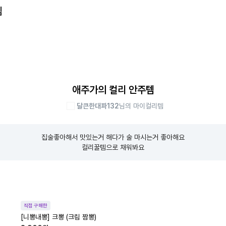
템
애주가의 컬리 안주템
달큰한대파132
님의 마이컬리템
집술좋아해서 맛있는거 해다가 술 마시는거 좋아해요

컬리꿀템으로 채워봐요
직접 구매한
[니뽕내뽕] 크뽕 (크림 짬뽕)