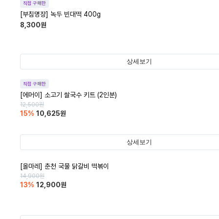
직접 구매한
[부침명장] 녹두 빈대떡 400g
8,300
원
상세보기
직접 구매한
[에머이] 소고기 쌀국수 키트 (2인분)
12,500
원
15
%
10,625
원
상세보기
[올마레] 춘천 국물 닭갈비 떡볶이
14,900
원
13
%
12,900
원