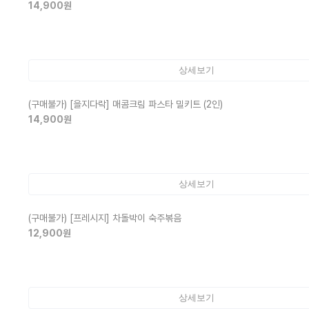
14,900
원
상세보기
(구매불가)
[을지다락] 매콤크림 파스타 밀키트 (2인)
14,900
원
상세보기
(구매불가)
[프레시지] 차돌박이 숙주볶음
12,900
원
상세보기