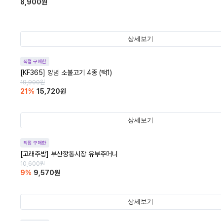
8,900
원
상세보기
직접 구매한
[KF365] 양념 소불고기 4종 (택1)
19,900
원
21
%
15,720
원
상세보기
직접 구매한
[고래주방] 부산깡통시장 유부주머니
10,600
원
9
%
9,570
원
상세보기