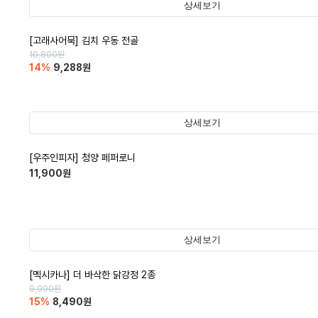
상세보기
[고래사어묵] 김치 우동 전골
10,800
원
14
%
9,288
원
상세보기
[우주인피자] 청양 페퍼로니
11,900
원
상세보기
[멕시카나] 더 바삭한 닭강정 2종
9,990
원
15
%
8,490
원