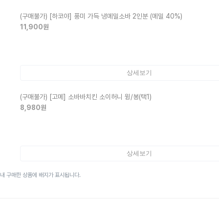
(구매불가)
[하코야] 풍미 가득 냉메밀소바 2인분 (메밀 40%)
11,900
원
상세보기
(구매불가)
[고메] 소바바치킨 소이허니 윙/봉(택1)
8,980
원
상세보기
이내 구매한 상품에 배지가 표시됩니다.