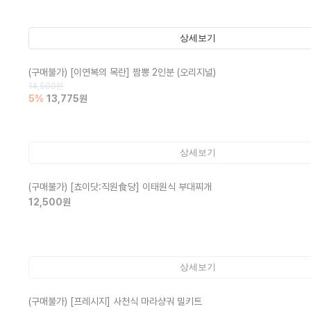
상세보기
(구매불가)
[이연복의 목란] 짬뽕 2인분 (오리지널)
14,500
원
5
%
13,775
원
상세보기
(구매불가)
[쵸이닷:직원食당] 이태원식 부대찌개
12,500
원
상세보기
(구매불가)
[프레시지] 사천식 마라샹궈 밀키트