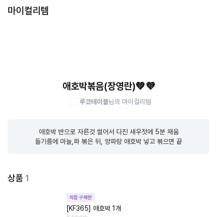
마이컬리템
애호박볶음(장영란)💚💜
루코테이블
님의 마이컬리템
애호박 반으로 자른것 썰어서 다진 새우젓에 5분 재움

들기름에 마늘,파 볶은 뒤, 양파랑 애호박 넣고 볶으면 끝
상품
1
직접 구매한
[KF365] 애호박 1개