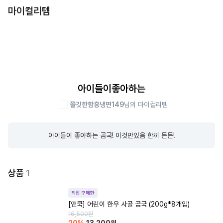
마이컬리템
아이들이좋아하는
쫄깃한함흥냉면149
님의 마이컬리템
아이들이 좋아하는 곰국! 이것만있음 한끼 든든!
상품
1
직접 구매한
[앤쿡] 어린이 한우 사골 곰국 (200g*8개입)
16,500
원