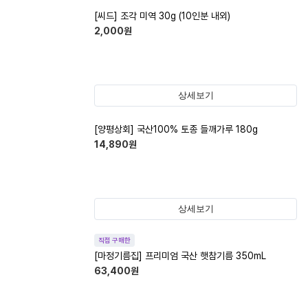
[씨드] 조각 미역 30g (10인분 내외)
2,000
원
상세보기
[양평상회] 국산100% 토종 들깨가루 180g
14,890
원
상세보기
직접 구매한
[마정기름집] 프리미엄 국산 햇참기름 350mL
63,400
원