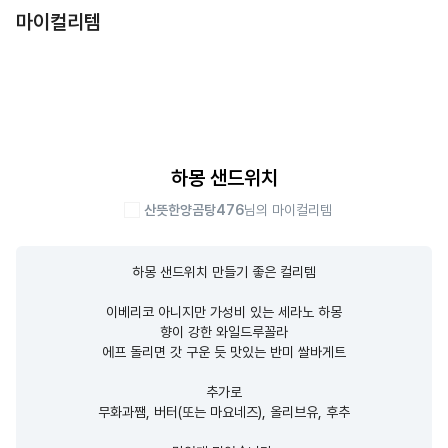
마이컬리템
하몽 샌드위치
산뜻한양곰탕476
님의 마이컬리템
하몽 샌드위치 만들기 좋은 컬리템

이베리코 아니지만 가성비 있는 세라노 하몽

향이 강한 와일드루꼴라

에프 돌리면 갓 구운 듯 맛있는 반미 쌀바게트

추가로

무화과쨈, 버터(또는 마요네즈), 올리브유, 후추
