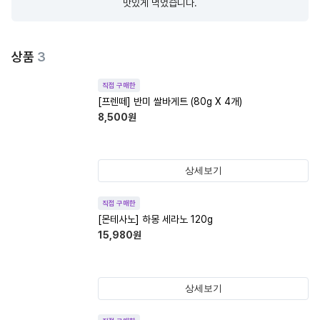
맛있게 먹었습니다.
상품
3
직접 구매한
[프렌떼] 반미 쌀바게트 (80g X 4개)
8,500
원
상세보기
직접 구매한
[몬테사노] 하몽 세라노 120g
15,980
원
상세보기